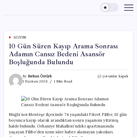
Skip
to
content
EĞITIM
10 Gün Süren Kayıp Arama Sonrası
Adamın Cansız Bedeni Asansör
Boşluğunda Bulundu
10
By
Serkan Öztürk
yorumlar kapalı
Gün
1 Haziran 2026
1 Min Read
Süren
Kayıp
Arama
Sonrası
Adamın
Cansız
Muğla’nın Menteşe ilçesinde 74 yaşındaki Fikret Filibe, 10 gün
Bedeni
boyunca kayıp olarak arandıktan sonra yaşamını yitirmiş
Asansör
halde bulundu. Orhaniye Mahallesi’ndeki apartmanında
Boşluğunda
yaşayan Filibe’den uzun süre haber alamayan yakınları,
Bulundu