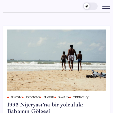
Skip
to
content
EĞITIM
EKONOMI
HABER
SAĞLIK
TEKNOLOJI
1993 Nijeryası’na bir yolculuk:
Babamın Gölgesi