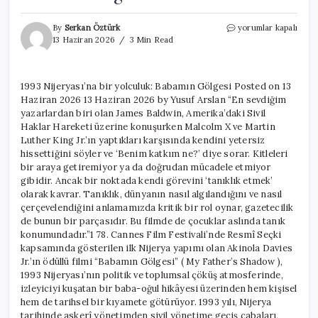
1993
By
Serkan Öztürk
yorumlar kapalı
Nijeryası’na
13 Haziran 2026
3 Min Read
bir
yolculuk:
Babamın
1993 Nijeryası’na bir yolculuk: Babamın Gölgesi Posted on 13
Gölgesi
Haziran 2026 13 Haziran 2026 by Yusuf Arslan “En sevdiğim
için
yazarlardan biri olan James Baldwin, Amerika’daki Sivil
Haklar Hareketi üzerine konuşurken Malcolm X ve Martin
Luther King Jr.’ın yaptıkları karşısında kendini yetersiz
hissettiğini söyler ve ‘Benim katkım ne?’ diye sorar. Kitleleri
bir araya getiremiyor ya da doğrudan mücadele etmiyor
gibidir. Ancak bir noktada kendi görevini ‘tanıklık etmek’
olarak kavrar. Tanıklık, dünyanın nasıl algılandığını ve nasıl
çerçevelendiğini anlamamızda kritik bir rol oynar, gazetecilik
de bunun bir parçasıdır. Bu filmde de çocuklar aslında tanık
konumundadır.”1 78. Cannes Film Festivali’nde Resmî Seçki
kapsamında gösterilen ilk Nijerya yapımı olan Akinola Davies
Jr.’ın ödüllü filmi “Babamın Gölgesi” ( My Father’s Shadow ),
1993 Nijeryası’nın politik ve toplumsal çöküş atmosferinde,
izleyiciyi kuşatan bir baba-oğul hikâyesi üzerinden hem kişisel
hem de tarihsel bir kıyamete götürüyor. 1993 yılı, Nijerya
tarihinde askerî yönetimden sivil yönetime geçiş çabaları,