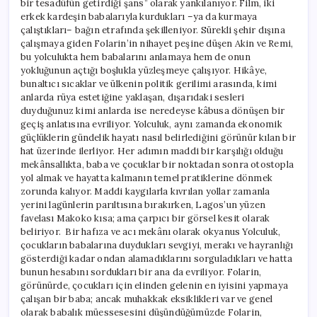
bir tesadüfün getirdiği şans” olarak yankılanıyor. Film, iki
erkek kardeşin babalarıyla kurdukları –ya da kurmaya
çalıştıkları– bağın etrafında şekilleniyor. Sürekli şehir dışına
çalışmaya giden Folarin’in nihayet peşine düşen Akin ve Remi,
bu yolculukta hem babalarını anlamaya hem de onun
yokluğunun açtığı boşlukla yüzleşmeye çalışıyor. Hikâye,
bunaltıcı sıcaklar ve ülkenin politik gerilimi arasında, kimi
anlarda rüya estetiğine yaklaşan, dışarıdaki sesleri
duyduğunuz kimi anlarda ise neredeyse kâbusa dönüşen bir
geçiş anlatısına evriliyor. Yolculuk, aynı zamanda ekonomik
güçlüklerin gündelik hayatı nasıl belirlediğini görünür kılan bir
hat üzerinde ilerliyor. Her adımın maddi bir karşılığı olduğu
mekânsallıkta, baba ve çocuklar bir noktadan sonra otostopla
yol almak ve hayatta kalmanın temel pratiklerine dönmek
zorunda kalıyor. Maddi kaygılarla kıvrılan yollar zamanla
yerini lagünlerin parıltısına bırakırken, Lagos’un yüzen
favelası Makoko kısa; ama çarpıcı bir görsel kesit olarak
beliriyor. Bir hafıza ve acı mekânı olarak okyanus Yolculuk,
çocukların babalarına duydukları sevgiyi, merakı ve hayranlığı
gösterdiği kadar ondan alamadıklarını sorguladıkları ve hatta
bunun hesabını sordukları bir ana da evriliyor. Folarin,
görünürde, çocukları için elinden gelenin en iyisini yapmaya
çalışan bir baba; ancak muhakkak eksiklikleri var ve genel
olarak babalık müessesesini düşündüğümüzde Folarin,