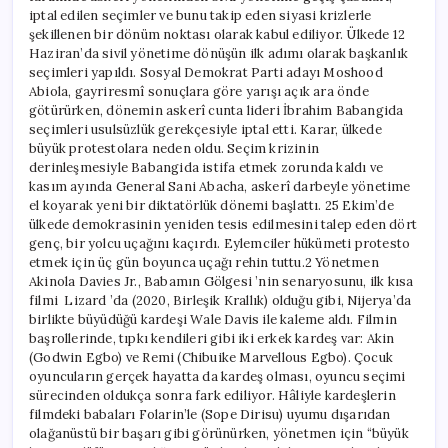
iptal edilen seçimler ve bunu takip eden siyasi krizlerle
şekillenen bir dönüm noktası olarak kabul ediliyor. Ülkede 12
Haziran’da sivil yönetime dönüşün ilk adımı olarak başkanlık
seçimleri yapıldı. Sosyal Demokrat Parti adayı Moshood
Abiola, gayriresmî sonuçlara göre yarışı açık ara önde
götürürken, dönemin askerî cunta lideri İbrahim Babangida
seçimleri usulsüzlük gerekçesiyle iptal etti. Karar, ülkede
büyük protestolara neden oldu. Seçim krizinin
derinleşmesiyle Babangida istifa etmek zorunda kaldı ve
kasım ayında General Sani Abacha, askerî darbeyle yönetime
el koyarak yeni bir diktatörlük dönemi başlattı. 25 Ekim’de
ülkede demokrasinin yeniden tesis edilmesini talep eden dört
genç, bir yolcu uçağını kaçırdı. Eylemciler hükümeti protesto
etmek için üç gün boyunca uçağı rehin tuttu.2 Yönetmen
Akinola Davies Jr., Babamın Gölgesi ’nin senaryosunu, ilk kısa
filmi Lizard ’da (2020, Birleşik Krallık) olduğu gibi, Nijerya’da
birlikte büyüdüğü kardeşi Wale Davis ile kaleme aldı. Filmin
başrollerinde, tıpkı kendileri gibi iki erkek kardeş var: Akin
(Godwin Egbo) ve Remi (Chibuike Marvellous Egbo). Çocuk
oyuncuların gerçek hayatta da kardeş olması, oyuncu seçimi
sürecinden oldukça sonra fark ediliyor. Hâliyle kardeşlerin
filmdeki babaları Folarin’le (Sope Dirisu) uyumu dışarıdan
olağanüstü bir başarı gibi görünürken, yönetmen için “büyük