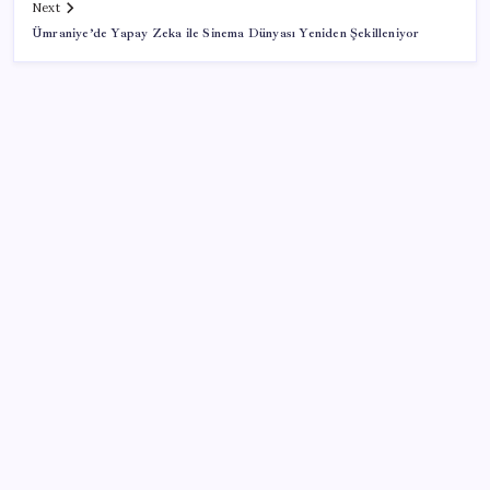
Next
Ümraniye’de Yapay Zeka ile Sinema Dünyası Yeniden Şekilleniyor
SON YAZILAR
iOS 27 ile iPhone Kilit Ekranında Neler Değişiyor?
AKP’den kapalı grup toplantısı… Abdullah Güler
duyurdu: Çerçeve yasa bugün kesin olarak Meclis’e
sunulacak
Yapay zeka (YZ), EiCrypto Bulut Bilişim Gücüyle
Derinlemesine Entegre Edilerek, Türklerin Ayda
12.120 Dolar Pasif Gelir Elde Etmelerine Kolayca