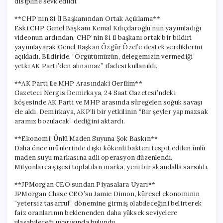
disipline sevk edildi.
**CHP’nin 81 İl Başkanından Ortak Açıklama**
Eski CHP Genel Başkanı Kemal Kılıçdaroğlu’nun yayımladığı
videonun ardından, CHP’nin 81 il başkanı ortak bir bildiri
yayımlayarak Genel Başkan Özgür Özel’e destek verdiklerini
açıkladı. Bildiride, “Örgütümüzün, delegemizin vermediği
yetki AK Parti’den alınamaz” ifadesi kullanıldı.
**AK Parti ile MHP Arasındaki Gerilim**
Gazeteci Nergis Demirkaya, 24 Saat Gazetesi’ndeki
köşesinde AK Parti ve MHP arasında süregelen soğuk savaşı
ele aldı. Demirkaya, AKP’li bir yetkilinin “Bir şeyler yapmazsak
aramız bozulacak” dediğini aktardı.
**Ekonomi: Ünlü Maden Suyuna Şok Baskın**
Daha önce ürünlerinde dışkı kökenli bakteri tespit edilen ünlü
maden suyu markasına adli operasyon düzenlendi.
Milyonlarca şişesi toplatılan marka, yeni bir skandalla sarsıldı.
**JPMorgan CEO’sundan Piyasalara Uyarı**
JPMorgan Chase CEO’su Jamie Dimon, küresel ekonominin
“yetersiz tasarruf” dönemine girmiş olabileceğini belirterek
faiz oranlarının beklenenden daha yüksek seviyelere
ulaşabileceği uyarısında bulundu.