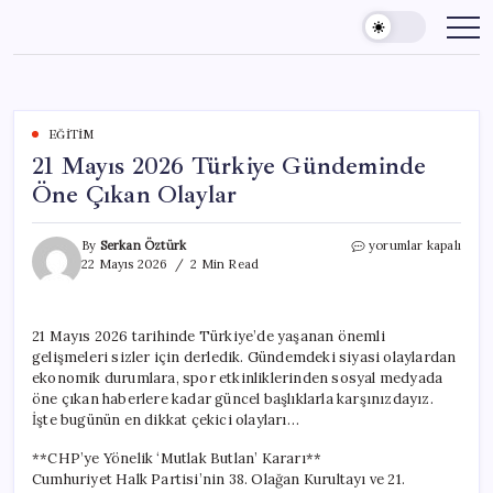
Skip
to
content
EĞITIM
21 Mayıs 2026 Türkiye Gündeminde
Öne Çıkan Olaylar
21
By
Serkan Öztürk
yorumlar kapalı
Mayıs
22 Mayıs 2026
2 Min Read
2026
Türkiye
Gündeminde
21 Mayıs 2026 tarihinde Türkiye’de yaşanan önemli
Öne
gelişmeleri sizler için derledik. Gündemdeki siyasi olaylardan
Çıkan
Olaylar
ekonomik durumlara, spor etkinliklerinden sosyal medyada
için
öne çıkan haberlere kadar güncel başlıklarla karşınızdayız.
İşte bugünün en dikkat çekici olayları…
**CHP’ye Yönelik ‘Mutlak Butlan’ Kararı**
Cumhuriyet Halk Partisi’nin 38. Olağan Kurultayı ve 21.