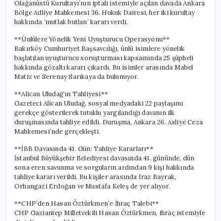
Olağanüstü Kurultayı’nın iptali istemiyle açılan davada Ankara
Bölge Adliye Mahkemesi 36. Hukuk Dairesi, her iki kurultay
hakkında ‘mutlak butlan’ kararı verdi.
**Ünlülere Yönelik Yeni Uyuşturucu Operasyonu**
Bakırköy Cumhuriyet Başsavcılığı, ünlü isimlere yönelik
başlatılan uyuşturucu soruşturması kapsamında 25 şüpheli
hakkında gözaltı kararı çıkardı. Bu isimler arasında Mabel
Matiz ve Serenay Sarıkaya da bulunuyor.
**Alican Uludağ’ın Tahliyesi**
Gazeteci Alican Uludağ, sosyal medyadaki 22 paylaşımı
gerekçe gösterilerek tutuklu yargılandığı davanın ilk
duruşmasında tahliye edildi. Duruşma, Ankara 26. Asliye Ceza
Mahkemesi’nde gerçekleşti.
**İBB Davasında 41. Gün: Tahliye Kararları**
İstanbul Büyükşehir Belediyesi davasında 41. gününde, dün
sona eren savunma ve sorguların ardından 9 kişi hakkında
tahliye kararı verildi. Bu kişiler arasında Iraz Bayrak,
Orhangazi Erdoğan ve Mustafa Keleş de yer alıyor.
**CHP’den Hasan Öztürkmen’e İhraç Talebi**
CHP Gaziantep Milletvekili Hasan Öztürkmen, ihraç istemiyle