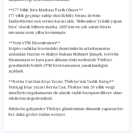
**177 Yıllık Bira Markası Tarih Oluyor**
177 yıllık geçmişe sahip olan Schlitz birası, üretim
faaliyetlerine son verme kararı aldı. “Milwaukee’yi ünlü yapan
bira” olarak bilinen marka, ABD’nin en çok satan birası
unvanını uzun yıllar korumuştu.
**Yeni ATM Düzenlemesi**
Kripto varlıklar üzerindeki denetimlerin artırılmasının
ardından Hazine ve Maliye Bakanı Mehmet Şimşek, terörün
finansmanı ve kara para aklama riski nedeniyle Türkiye
genelindeki belirli ATM’lerin tamamen yasaklandığını
açıkladı.
**Berna Can’dan Köşe Yazısı: Türkiye’nin Varlık Barışı**
Yeniçağ köşe yazarı Berna Can, Türkiye’nin 20 yıllık vergi
muafiyeti uygulamasını ele alarak varlık barışının ülkeye olası
etkilerini değerlendirdi.
Bütün bu gelişmeler Türkiye gündeminin dinamik yapısını bir
kez daha gözler önüne seriyor.