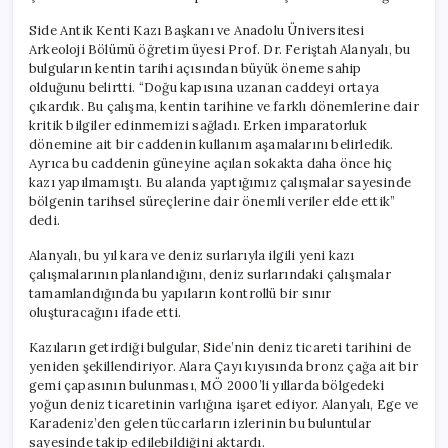
Side Antik Kenti Kazı Başkanı ve Anadolu Üniversitesi
Arkeoloji Bölümü öğretim üyesi Prof. Dr. Feriştah Alanyalı, bu
bulguların kentin tarihi açısından büyük öneme sahip
olduğunu belirtti. “Doğu kapısına uzanan caddeyi ortaya
çıkardık. Bu çalışma, kentin tarihine ve farklı dönemlerine dair
kritik bilgiler edinmemizi sağladı. Erken imparatorluk
dönemine ait bir caddenin kullanım aşamalarını belirledik.
Ayrıca bu caddenin güneyine açılan sokakta daha önce hiç
kazı yapılmamıştı. Bu alanda yaptığımız çalışmalar sayesinde
bölgenin tarihsel süreçlerine dair önemli veriler elde ettik”
dedi.
Alanyalı, bu yıl kara ve deniz surlarıyla ilgili yeni kazı
çalışmalarının planlandığını, deniz surlarındaki çalışmalar
tamamlandığında bu yapıların kontrollü bir sınır
oluşturacağını ifade etti.
Kazıların getirdiği bulgular, Side’nin deniz ticareti tarihini de
yeniden şekillendiriyor. Alara Çayı kıyısında bronz çağa ait bir
gemi çapasının bulunması, MÖ 2000’li yıllarda bölgedeki
yoğun deniz ticaretinin varlığına işaret ediyor. Alanyalı, Ege ve
Karadeniz’den gelen tüccarların izlerinin bu buluntular
sayesinde takip edilebildiğini aktardı.