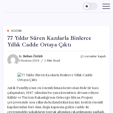
Skip
to
content
EĞITIM
77 Yıldır Süren Kazılarla Binlerce
Yıllık Cadde Ortaya Çıktı
77
By
Serkan Öztürk
yorumlar kapalı
Yıldır
1 Haziran 2026
2 Min Read
Süren
Kazılarla
Binlerce
Yıllık
Cadde
Ortaya
Antik Pamfilya’nın en önemli liman kenti olan Side’de kazı
Çıktı
çalışmaları, 1947 yılından bu yana kesintisiz devam ediyor.
için
Kültür ve Turizm Bakanlığı’nın Geleceğe Miras Projesi
çerçevesinde son yıllarda hızlandırılan kazılar, kentin önemli
kapılarından biri olan doğu kapısına giden cadde ile
çevresindeki sokakların toprak altından çıkarılmasını sağladı.