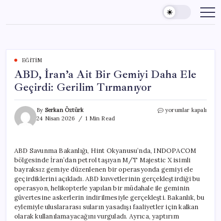
Skip
to
content
EĞITIM
ABD, İran’a Ait Bir Gemiyi Daha Ele
Geçirdi: Gerilim Tırmanıyor
ABD,
By
Serkan Öztürk
yorumlar kapalı
İran’a
24 Nisan 2026
1 Min Read
Ait
Bir
Gemiyi
ABD Savunma Bakanlığı, Hint Okyanusu’nda, INDOPACOM
Daha
bölgesinde İran’dan petrol taşıyan M/T Majestic X isimli
Ele
Geçirdi:
bayraksız gemiye düzenlenen bir operasyonda gemiyi ele
Gerilim
geçirdiklerini açıkladı. ABD kuvvetlerinin gerçekleştirdiği bu
Tırmanıyor
operasyon, helikopterle yapılan bir müdahale ile geminin
için
güvertesine askerlerin indirilmesiyle gerçekleşti. Bakanlık, bu
eylemiyle uluslararası suların yasadışı faaliyetler için kalkan
olarak kullanılamayacağını vurguladı. Ayrıca, yaptırım