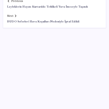
Previous
Leyleklerin Hayatı Kurtarıldı: Tehlikeli Yuva İmeceyle Taşındı
Next
BUDO Seferleri Hava Koşulları Nedeniyle İptal Edildi
SON YAZILAR
iOS 27 ile iPhone Kilit Ekranında Neler Değişiyor?
AKP’den kapalı grup toplantısı… Abdullah Güler
duyurdu: Çerçeve yasa bugün kesin olarak Meclis’e
sunulacak