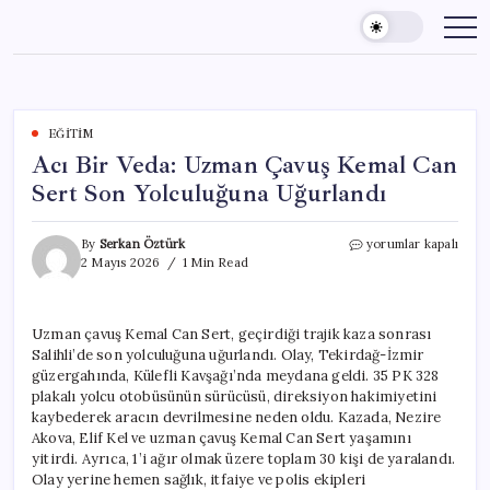
Skip
to
content
EĞITIM
Acı Bir Veda: Uzman Çavuş Kemal Can
Sert Son Yolculuğuna Uğurlandı
Acı
By
Serkan Öztürk
yorumlar kapalı
Bir
2 Mayıs 2026
1 Min Read
Veda:
Uzman
Çavuş
Uzman çavuş Kemal Can Sert, geçirdiği trajik kaza sonrası
Kemal
Salihli’de son yolculuğuna uğurlandı. Olay, Tekirdağ-İzmir
Can
Sert
güzergahında, Külefli Kavşağı’nda meydana geldi. 35 PK 328
Son
plakalı yolcu otobüsünün sürücüsü, direksiyon hakimiyetini
Yolculuğuna
kaybederek aracın devrilmesine neden oldu. Kazada, Nezire
Uğurlandı
Akova, Elif Kel ve uzman çavuş Kemal Can Sert yaşamını
için
yitirdi. Ayrıca, 1’i ağır olmak üzere toplam 30 kişi de yaralandı.
Olay yerine hemen sağlık, itfaiye ve polis ekipleri