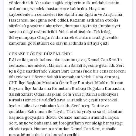
yönlendirildi. Yaralılar, sağlık ekiplerinin ilk müdahalesinin
ardından çevredeki hastanelere kaldırıldı. Hayatını
kaybedenlerin cenazeleri ise Bandırma Eğitim ve Araştırma
Hastanesi morguna sevk edildi. Kazanın ardından otobüs
sürücüsü gözaltına alınırken, duruma ilişkin iki Cumhuriyet
savcısı da görevlendirildi. Yolcu otobüsünün Tekirdağ
Süleymanpaşa Otogarı’ndan hareket anlarına ait güvenlik
kamerası görüntüleri de olayın ardından ortaya çıktı.
CENAZE TÖRENİ DÜZENLENDİ
Evli ve iki çocuk babası olan uzman çavuş Kemal Can Sert’in
cenazesi, memleketi Manisa’nın Salihli ilçesine getirildi. Sert
için öğle saatlerinde Yukarı Sart Camisi’nde bir cenaze töreni
düzenlendi. Törene Salihli Kaymakam Vekili Talha Altuntaş,
CHP İlçe Başkanı Mustafa Özer, İlçe Emniyet Müdürü Bircan
Baycan, İlçe Jandarma Komutanı Binbaşı Doğukan Karaaslan,
Salihli Ziraat Odası Başkanı Cem Yalvaç, Salihli Belediyesi
Kırsal Hizmetler Müdürü Ziya Durasıllı ve çeşitli protokol
üyeleri, ailesi ve yakınları katıldı. Sert’in eşi Emine ve
çocukları Kahraman ile İlayda, Türk bayrağına sarılı tabutun
başında gözyaşları döktü. Cenaze namazı sırasında İlayda
Sert, anne ve babasına ait fotoğrafların yer aldığı bir yastığı
elinde taşıdı. Namazın ardından Kemal Can Sert, mahalle
mezarlığında dualarla toprağa verildi.