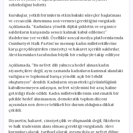
zehirlediğini belirtti.
Kuruluşlar, yetkili birimlerin etkin hukuki süreçler başlatması
ve cezasızlık durumuna son vermesi gerektiğini vurguladı.
Açıklamada, “Kadınlara yönelik dijital şiddetin ve organize
saldırıların karşısında sessiz kalmak kabul edilemez”
ifadelerine yer verildi. Özellikle sosyal medya platformlarında
Cumhuriyet Halk Partisi’ne mensup kadın milletvekillerine
karşı gerçekleştirilen cinsiyetçi ve hakaret içerikli saldırılar,
Alevi kurumları tarafından büyük bir endişeyle takip ediliyor.
Açıklamada, “Bu nefret dili yalnızca hedef alınan kadın
siyasetçilere değil, aynı zamanda kadınların kamusal alandaki
varlığına ve toplumsal barışa yönelik açık bir tehdit
oluşturuyor” denildi. Kadınların siyasetteki görünürlüğünü
kabullenemeyen anlayışın, nefret söylemini bir araç haline
getirdiği ifade edildi. Kadın milletvekillerinin sistematik bir
şekilde hedef alınmasının, demokratik toplum düzeni
açısından son derece tehlikeli bir durum olduğuna dikkat
çekildi.
Siyasetin, hakaret, cinsiyetçilik ve düşmanlık değil, fikirlerin
ve halk iradesinin alanı olması gerektiği vurgulandı. Alevi
kurumları olarak, tarihsel olarak ayrımcılığa ve nefret diline