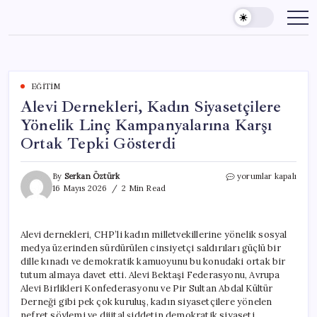
Skip
to
content
EĞITIM
Alevi Dernekleri, Kadın Siyasetçilere
Yönelik Linç Kampanyalarına Karşı
Ortak Tepki Gösterdi
Alevi
By
Serkan Öztürk
yorumlar kapalı
Dernekleri,
16 Mayıs 2026
2 Min Read
Kadın
Siyasetçilere
Yönelik
Alevi dernekleri, CHP’li kadın milletvekillerine yönelik sosyal
Linç
medya üzerinden sürdürülen cinsiyetçi saldırıları güçlü bir
Kampanyalarına
Karşı
dille kınadı ve demokratik kamuoyunu bu konudaki ortak bir
Ortak
tutum almaya davet etti. Alevi Bektaşi Federasyonu, Avrupa
Tepki
Alevi Birlikleri Konfederasyonu ve Pir Sultan Abdal Kültür
Gösterdi
Derneği gibi pek çok kuruluş, kadın siyasetçilere yönelen
için
nefret söylemi ve dijital şiddetin demokratik siyaseti