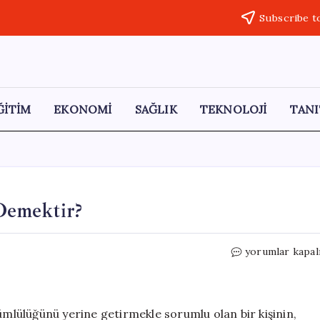
Subscribe t
ĞİTİM
EKONOMİ
SAĞLIK
TEKNOLOJİ
TANI
Demektir?
Askerlikte
yorumlar kapal
Bakaya
Kalmak
Ne
Demektir?
ümlülüğünü yerine getirmekle sorumlu olan bir kişinin,