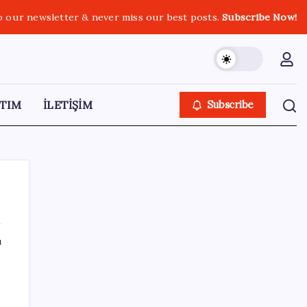
o our newsletter & never miss our best posts.
Subscribe Now!
TIM
İLETİŞİM
Subscribe
ı
SON YAZILAR
iOS 27 ile iPhone Kilit Ekranında Neler
Değişiyor?