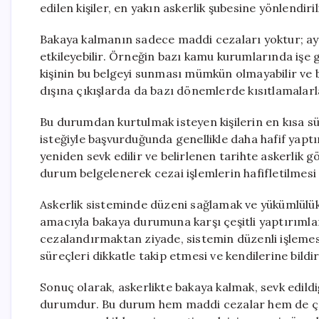
edilen kişiler, en yakın askerlik şubesine yönlendirili
Bakaya kalmanın sadece maddi cezaları yoktur; ayn
etkileyebilir. Örneğin bazı kamu kurumlarında işe gi
kişinin bu belgeyi sunması mümkün olmayabilir ve b
dışına çıkışlarda da bazı dönemlerde kısıtlamalarla 
Bu durumdan kurtulmak isteyen kişilerin en kısa sü
isteğiyle başvurduğunda genellikle daha hafif yaptır
yeniden sevk edilir ve belirlenen tarihte askerlik 
durum belgelenerek cezai işlemlerin hafifletilmesi 
Askerlik sisteminde düzeni sağlamak ve yükümlülük
amacıyla bakaya durumuna karşı çeşitli yaptırımla
cezalandırmaktan ziyade, sistemin düzenli işlemesi
süreçleri dikkatle takip etmesi ve kendilerine bild
Sonuç olarak, askerlikte bakaya kalmak, sevk edildiğ
durumdur. Bu durum hem maddi cezalar hem de çeşit