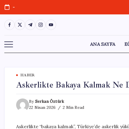
Skip
-
to
content
https://www.facebook.com/
https://twitter.com/
https://t.me/
https://www.instagram.com/
https://youtube.com/
ANA SAYFA
E
HABER
Askerlikte Bakaya Kalmak Ne 
By
Serkan Öztürk
22 Nisan 2026
2 Min Read
Askerlikte “bakaya kalmak”, Türkiye’de askerlik yük