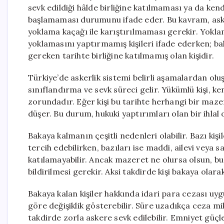
sevk edildiği hâlde birliğine katılmaması ya da ken
başlamaması durumunu ifade eder. Bu kavram, askerl
yoklama kaçağı ile karıştırılmaması gerekir. Yokla
yoklamasını yaptırmamış kişileri ifade ederken; b
gereken tarihte birliğine katılmamış olan kişidir.
Türkiye’de askerlik sistemi belirli aşamalardan olu
sınıflandırma ve sevk süreci gelir. Yükümlü kişi, ken
zorundadır. Eğer kişi bu tarihte herhangi bir maz
düşer. Bu durum, hukuki yaptırımları olan bir ihlal 
Bakaya kalmanın çeşitli nedenleri olabilir. Bazı kiş
tercih edebilirken, bazıları ise maddi, ailevi veya 
katılamayabilir. Ancak mazeret ne olursa olsun, b
bildirilmesi gerekir. Aksi takdirde kişi bakaya olara
Bakaya kalan kişiler hakkında idari para cezası uyg
göre değişiklik gösterebilir. Süre uzadıkça ceza mik
takdirde zorla askere sevk edilebilir. Emniyet güç