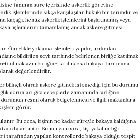
için
disine tanınan süre içerisinde askerlik görevine
ik işlemlerinde sıkça karşılaşılan hukuki bir terimdir ve
ma kaçağı, henüz askerlik işlemlerini başlatmamış veya
akaya, işlemlerini tamamlamış ancak askere gitmesi
şur. Öncelikle yoklama işlemleri yapılır, ardından
disine bildirilen sevk tarihinde belirlenen birliğe katılmak
ereti olmaksızın birliğine katılmazsa bakaya durumuna
olarak değerlendirilir.
iler bilinçli olarak askere gitmek istemediği için bu durumu
sağlık sorunları gibi sebeplerle zamanında birliğine
u durumun resmi olarak belgelenmesi ve ilgili makamlara
k işlem görür.
ulanır. Bu ceza, kişinin ne kadar süreyle bakaya kaldığına
tarı da artabilir. Bunun yanı sıra, kişi yakalandığı
leri tarafından yapılan kontrollerde bakaya olduğu tespit