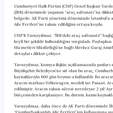
Cumhuriyet Halk Partisi (CHP) Genel Başkan Yardım
(İBB) döneminde yaşanan “araç saltanatı”na dikkat
belgede, AK Parti yönetimi döneminde İstanbul’a 
Aile Fertleri”ne tahsis edildiğini ortaya koydu.
CHP’li Yavuzyılmaz, “İBB’deki araç saltanatı!” başlı
keyfi bir şekilde kullanıldığını vurguladı. Paylaşıla
Hizmetleri Müdürlüğü’ne bağlı Merkez Garaj Amirliğ
detayları dikkat çekiyor.
Yavuzyılmaz, konuya ilişkin açıklamasında şunları 
Büyükşehir Belediyesi’ne ait olan bu araç, Cumhurba
kaynaklarıyla 660 gün boyunca kullanıldı. Bu aracın 
Aracın markası Volkswagen, modeli ise Passat. Araç
edilmiştir. Aracın tahsis süresi neredeyse 2 yıl! Ay
bütçesinden karşılanıyor. Bu durum, kamu kaynaklar
Yavuzyılmaz, daha önce de AK Parti döneminde İBB
“Cumhurbaşkanlığı Aile Fertleri”nin kullanımına s