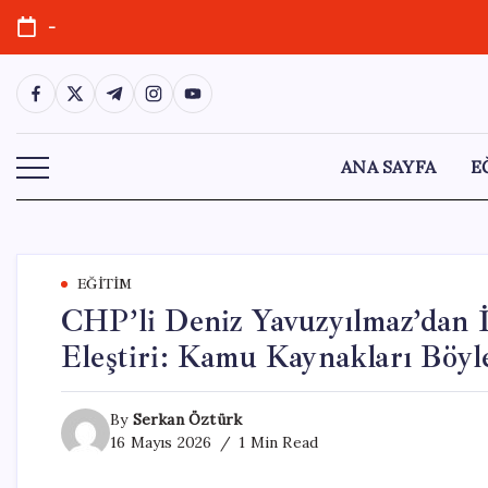
Skip
-
to
content
https://www.facebook.com/
https://twitter.com/
https://t.me/
https://www.instagram.com/
https://youtube.com/
ANA SAYFA
E
EĞITIM
CHP’li Deniz Yavuzyılmaz’dan İ
Eleştiri: Kamu Kaynakları Böyl
By
Serkan Öztürk
16 Mayıs 2026
1 Min Read