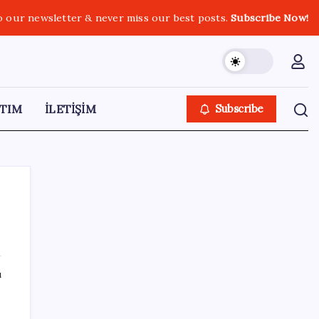
o our newsletter & never miss our best posts.
Subscribe Now!
TIM
İLETİŞİM
Subscribe
SON YAZILAR
ı
ABD ile ticaret gerilimine rağmen artış: Çin
n
malları tüm dünyayı sarıyor