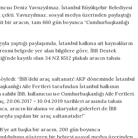
Araç
cısı Deniz Yavuzyılmaz, İstanbul Büyükşehir Belediyesi
Kullanımına
 çekti. Yavuzyılmaz, sosyal medya üzerinden paylaştığı
Sert
ait bir aracın, tam 660 gün boyunca “Cumhurbaşkanlığı
Eleştiri:
Kamu
Kaynakları
ğıyla yaptığı paylaşımda, İstanbul halkına ait kaynakların
Böyle
n resmi belgede yer alan bilgilere göre, İBB Destek
Harcandı!
i’nde kayıtlı olan 34 NZ 8512 plakalı aracın tahsis
için
söyledi: “İBB’deki araç saltanatı! AKP döneminde İstanbul
şkanlığı Aile Fertleri tarafından İstanbul halkının
sahibi İBB, kullanıcısı ise Cumhurbaşkanlığı Aile Fertleri.
, 20.06.2017 – 10.04.2019 tarihleri arasında tahsis
rıca, aracın kiralama ve akaryakıt giderleri de İBB
ıyla yapılan bir araç saltanatıdır!”
’ye ait başka bir aracın, 200 gün boyunca
unulduğunu gösteren bir belgeyi sosyal medya üzerinden