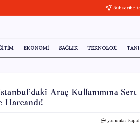
Subscribe t
ĞİTİM
EKONOMİ
SAĞLIK
TEKNOLOJİ
TANI
stanbul’daki Araç Kullanımına Sert
e Harcandı!
CHP’li
yorumlar kapal
Deniz
Yavuzyılmaz’da
İstanbul’daki