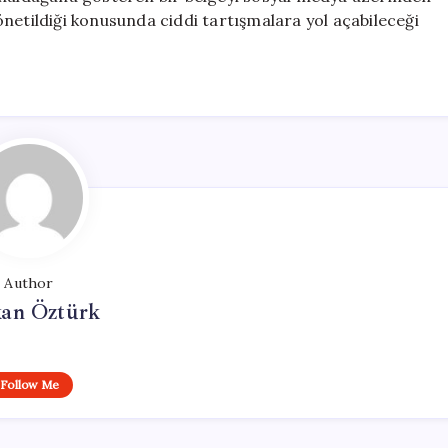
netildiği konusunda ciddi tartışmalara yol açabileceği
Author
kan Öztürk
Follow Me