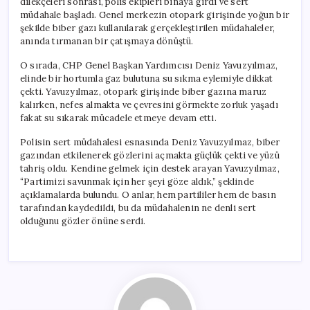
dilekçeleri sonrası, polis ekipleri binaya girdi ve sert
müdahale başladı. Genel merkezin otopark girişinde yoğun bir
şekilde biber gazı kullanılarak gerçekleştirilen müdahaleler,
anında tırmanan bir çatışmaya dönüştü.
O sırada, CHP Genel Başkan Yardımcısı Deniz Yavuzyılmaz,
elinde bir hortumla gaz bulutuna su sıkma eylemiyle dikkat
çekti. Yavuzyılmaz, otopark girişinde biber gazına maruz
kalırken, nefes almakta ve çevresini görmekte zorluk yaşadı
fakat su sıkarak mücadele etmeye devam etti.
Polisin sert müdahalesi esnasında Deniz Yavuzyılmaz, biber
gazından etkilenerek gözlerini açmakta güçlük çekti ve yüzü
tahriş oldu. Kendine gelmek için destek arayan Yavuzyılmaz,
“Partimizi savunmak için her şeyi göze aldık,” şeklinde
açıklamalarda bulundu. O anlar, hem partililer hem de basın
tarafından kaydedildi, bu da müdahalenin ne denli sert
olduğunu gözler önüne serdi.