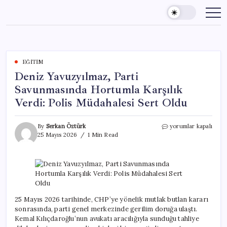
Skip
to
content
EĞITIM
Deniz Yavuzyılmaz, Parti
Savunmasında Hortumla Karşılık
Verdi: Polis Müdahalesi Sert Oldu
Deniz
By
Serkan Öztürk
yorumlar kapalı
Yavuzyılmaz,
25 Mayıs 2026
1 Min Read
Parti
Savunmasında
Hortumla
Karşılık
Verdi:
Polis
Müdahalesi
25 Mayıs 2026 tarihinde, CHP’ye yönelik mutlak butlan kararı
Sert
sonrasında, parti genel merkezinde gerilim doruğa ulaştı.
Oldu
Kemal Kılıçdaroğlu’nun avukatı aracılığıyla sunduğu tahliye
için