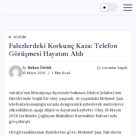
Skip
to
content
EĞITIM
Falezlerdeki Korkunç Kaza: Telefon
Görüşmesi Hayatını Aldı
Falezlerdeki
By
Serkan Öztürk
yorumlar kapalı
Korkunç
15 Mayıs 2026
1 Min Read
Kaza:
Telefon
Görüşmesi
Antalya’nın Muratpaşa ilçesinde bulunan Düden Şelalesi’nin
Hayatını
falezlerinde trajik bir olay yaşandı. 41 yaşındaki Mehmet Şan,
Aldı
için
telefonla konuştuğu sırada dengesini kaybederek metrelerce
yükseklikten aşağı düştü ve hayatını kaybetti. Olay, 15 Mayıs
2026 tarihinde Çağlayan Mahallesi Barınaklar Bulvarı’nda
gerçekleşti.
Görgü tanıklarının ifadelerine göre, Mehmet Şan, falezlerin