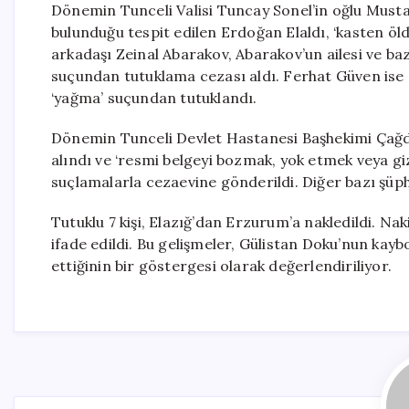
Dönemin Tunceli Valisi Tuncay Sonel’in oğlu Must
bulunduğu tespit edilen Erdoğan Elaldı, ‘kasten öl
arkadaşı Zeinal Abarakov, Abarakov’un ailesi ve bazı
suçundan tutuklama cezası aldı. Ferhat Güven ise 
‘yağma’ suçundan tutuklandı.
Dönemin Tunceli Devlet Hastanesi Başhekimi Çağda
alındı ve ‘resmi belgeyi bozmak, yok etmek veya giz
suçlamalarla cezaevine gönderildi. Diğer bazı şüphel
Tutuklu 7 kişi, Elazığ’dan Erzurum’a nakledildi. Na
ifade edildi. Bu gelişmeler, Gülistan Doku’nun kay
ettiğinin bir göstergesi olarak değerlendiriliyor.