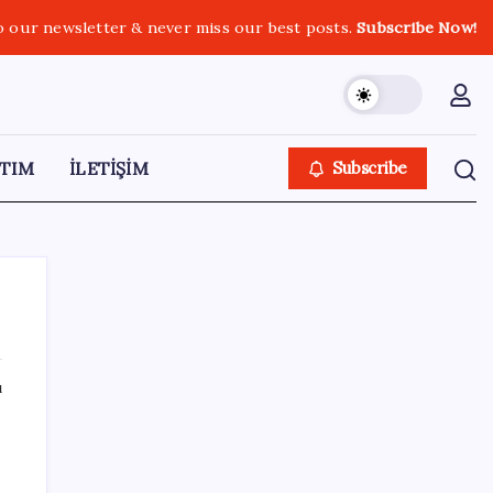
o our newsletter & never miss our best posts.
Subscribe Now!
TIM
İLETİŞİM
Subscribe
ı
SON YAZILAR
da
iOS 27 ile iPhone Kilit Ekranında Neler
Değişiyor?