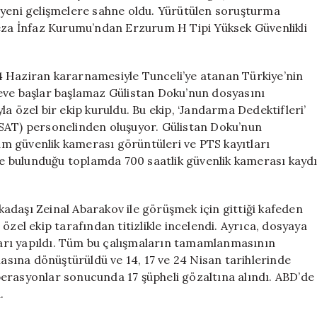
Yaşandı
 yeni gelişmelere sahne oldu. Yürütülen soruşturma
için
Ceza İnfaz Kurumu’ndan Erzurum H Tipi Yüksek Güvenlikli
4 Haziran kararnamesiyle Tunceli’ye atanan Türkiye’nin
eve başlar başlamaz Gülistan Doku’nun dosyasını
a özel bir ekip kuruldu. Bu ekip, ‘Jandarma Dedektifleri’
ASAT) personelinden oluşuyor. Gülistan Doku’nun
m güvenlik kamerası görüntüleri ve PTS kayıtları
 de bulunduğu toplamda 700 saatlik güvenlik kamerası kayd
adaşı Zeinal Abarakov ile görüşmek için gittiği kafeden
özel ekip tarafından titizlikle incelendi. Ayrıca, dosyaya
aları yapıldı. Tüm bu çalışmaların tamamlanmasının
sına dönüştürüldü ve 14, 17 ve 24 Nisan tarihlerinde
erasyonlar sonucunda 17 şüpheli gözaltına alındı. ABD’de
.