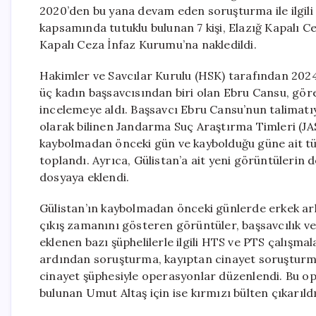
2020’den bu yana devam eden soruşturma ile ilgili
kapsamında tutuklu bulunan 7 kişi, Elazığ Kapalı 
Kapalı Ceza İnfaz Kurumu’na nakledildi.
Hakimler ve Savcılar Kurulu (HSK) tarafından 202
üç kadın başsavcısından biri olan Ebru Cansu, gör
incelemeye aldı. Başsavcı Ebru Cansu’nun talimatıyl
olarak bilinen Jandarma Suç Araştırma Timleri (J
kaybolmadan önceki gün ve kaybolduğu güne ait tü
toplandı. Ayrıca, Gülistan’a ait yeni görüntülerin
dosyaya eklendi.
Gülistan’ın kaybolmadan önceki günlerde erkek ark
çıkış zamanını gösteren görüntüler, başsavcılık ve 
eklenen bazı şüphelilerle ilgili HTS ve PTS çalışm
ardından soruşturma, kayıptan cinayet soruşturma
cinayet şüphesiyle operasyonlar düzenlendi. Bu op
bulunan Umut Altaş için ise kırmızı bülten çıkarıldı