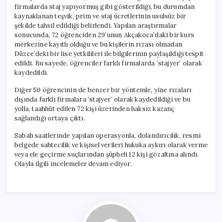
Kişi
firmalarda staj yapıyormuş gibi gösterildiği, bu durumdan
Gözaltında
kaynaklanan teşvik, prim ve staj ücretlerinin usulsüz bir
için
şekilde tahsil edildiği belirlendi. Yapılan araştırmalar
sonucunda, 72 öğrenciden 29’unun Akçakoca’daki bir kurs
merkezine kayıtlı olduğu ve bu kişilerin rızası olmadan
Düzce’deki bir lise yetkilileri ile bilgilerinin paylaşıldığı tespit
edildi. Bu sayede, öğrenciler farklı firmalarda ‘stajyer’ olarak
kaydedildi.
Diğer 50 öğrencinin de benzer bir yöntemle, yine rızaları
dışında farklı firmalara ‘stajyer’ olarak kaydedildiği ve bu
yolla, taahhüt edilen 72 kişi üzerinden haksız kazanç
sağlandığı ortaya çıktı.
Sabah saatlerinde yapılan operasyonla, dolandırıcılık, resmi
belgede sahtecilik ve kişisel verileri hukuka aykırı olarak verme
veya ele geçirme suçlarından şüpheli 12 kişi gözaltına alındı.
Olayla ilgili incelemeler devam ediyor.