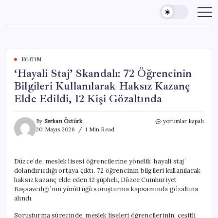
Skip
to
content
EĞITIM
‘Hayali Staj’ Skandalı: 72 Öğrencinin
Bilgileri Kullanılarak Haksız Kazanç
Elde Edildi, 12 Kişi Gözaltında
‘Hayali
By
Serkan Öztürk
yorumlar kapalı
Staj’
20 Mayıs 2026
1 Min Read
Skandalı:
72
Öğrencinin
Düzce’de, meslek lisesi öğrencilerine yönelik ‘hayali staj’
Bilgileri
dolandırıcılığı ortaya çıktı. 72 öğrencinin bilgileri kullanılarak
Kullanılarak
Haksız
haksız kazanç elde eden 12 şüpheli, Düzce Cumhuriyet
Kazanç
Başsavcılığı’nın yürüttüğü soruşturma kapsamında gözaltına
Elde
alındı.
Edildi,
12
Soruşturma sürecinde, meslek liseleri öğrencilerinin, çeşitli