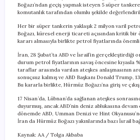
Boğazı’ndan geçiş yapmak isteyen 5 süper tankere iz
komutanlık tarafından olumlu şekilde değerlendiri
Her bir süper tankerin yaklaşık 2 milyon varil petr
Boğazı, küresel enerji ticareti açısından kritik b
kararı almasıyla birlikte petrol fiyatlarında önemli
İran, 28 Şubat’ta ABD ve İsrail’in gerçekleştirdiği
durum petrol fiyatlarının savaş öncesine kıyasla 
taraflar arasında varılan ateşkes anlaşmasının a
sonuçsuz kalmış ve ABD Başkanı Donald Trump, 13 N
Bu kararla birlikte, Hürmüz Boğazı’na giriş ve çıkı
17 Nisan’da, Lübnan’da sağlanan ateşkes sonrasınd
duyurmuş, ancak ABD’nin deniz ablukasına devam e
dönemde ABD, Umman Denizi ve Hint Okyanusu’nda İ
İran da Hürmüz Boğazı yakınlarında bazı İsrail bağl
Kaynak: AA / Tolga Akbaba