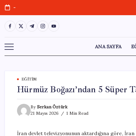
Skip
-
to
content
https://www.facebook.com/
https://twitter.com/
https://t.me/
https://www.instagram.com/
https://youtube.com/
ANA SAYFA
E
EĞITIM
Hürmüz Boğazı’ndan 5 Süper Ta
By
Serkan Öztürk
21 Mayıs 2026
1 Min Read
İran devlet televizyonunun aktardığına göre, İra