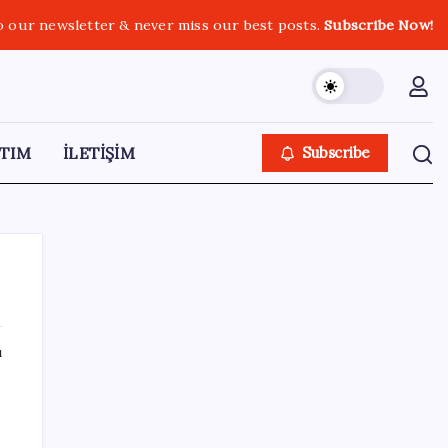
o our newsletter & never miss our best posts.
Subscribe Now!
TIM
İLETİŞİM
Subscribe
ı
SON YAZILAR
İlana koyan hiç beklemiyor, alıcısı hazır: Bu
20 otomobil kapış kapış gidiyor