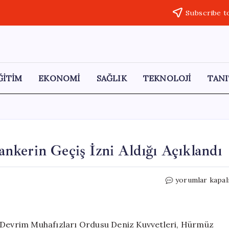
Subscribe t
ĞİTİM
EKONOMİ
SAĞLIK
TEKNOLOJİ
TANI
nkerin Geçiş İzni Aldığı Açıklandı
Hürmüz
yorumlar kapal
Boğazı’ndan
5
Süper
Tankerin
n Devrim Muhafızları Ordusu Deniz Kuvvetleri, Hürmüz