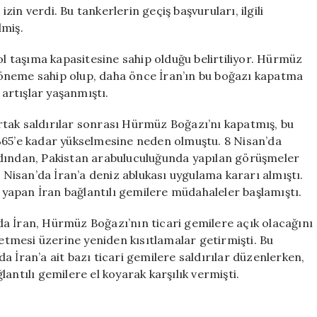
Geçiş
in verdi. Bu tankerlerin geçiş başvuruları, ilgili
İzni
lmiş.
Aldığı
Açıklandı
ol taşıma kapasitesine sahip olduğu belirtiliyor. Hürmüz
için
ir öneme sahip olup, daha önce İran’ın bu boğazı kapatma
 artışlar yaşanmıştı.
 ortak saldırılar sonrası Hürmüz Boğazı’nı kapatmış, bu
%65’e kadar yükselmesine neden olmuştu. 8 Nisan’da
rdından, Pakistan arabuluculuğunda yapılan görüşmeler
isan’da İran’a deniz ablukası uygulama kararı almıştı.
ş yapan İran bağlantılı gemilere müdahaleler başlamıştı.
a İran, Hürmüz Boğazı’nın ticari gemilere açık olacağını
tmesi üzerine yeniden kısıtlamalar getirmişti. Bu
ran’a ait bazı ticari gemilere saldırılar düzenlerken,
antılı gemilere el koyarak karşılık vermişti.