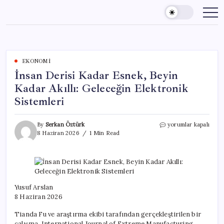
Skip
to
content
EKONOMI
İnsan Derisi Kadar Esnek, Beyin
Kadar Akıllı: Geleceğin Elektronik
Sistemleri
İnsan
By
Serkan Öztürk
yorumlar kapalı
Derisi
8 Haziran 2026
1 Min Read
Kadar
Esnek,
Beyin
Kadar
Akıllı:
Geleceğin
Yusuf Arslan
Elektronik
8 Haziran 2026
Sistemleri
için
Tianda Fu ve araştırma ekibi tarafından gerçekleştirilen bir
çalışma, International Journal of Extreme Manufacturing