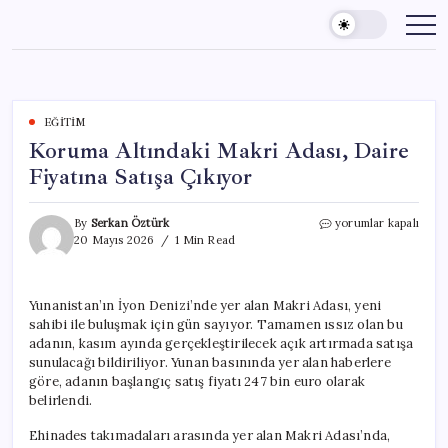
Skip
to
content
EĞITIM
Koruma Altındaki Makri Adası, Daire
Fiyatına Satışa Çıkıyor
Koruma
By
Serkan Öztürk
yorumlar kapalı
Altındaki
20 Mayıs 2026
1 Min Read
Makri
Adası,
Daire
Yunanistan’ın İyon Denizi’nde yer alan Makri Adası, yeni
Fiyatına
sahibi ile buluşmak için gün sayıyor. Tamamen ıssız olan bu
Satışa
Çıkıyor
adanın, kasım ayında gerçekleştirilecek açık artırmada satışa
için
sunulacağı bildiriliyor. Yunan basınında yer alan haberlere
göre, adanın başlangıç satış fiyatı 247 bin euro olarak
belirlendi.
Ehinades takımadaları arasında yer alan Makri Adası’nda,