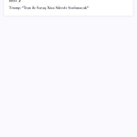
Next
Trump: “İran ile Savaş Kısa Sürede Sonlanacak”
SON YAZILAR
iOS 27 ile iPhone Kilit Ekranında Neler Değişiyor?
AKP’den kapalı grup toplantısı… Abdullah Güler
duyurdu: Çerçeve yasa bugün kesin olarak Meclis’e
sunulacak
Yapay zeka (YZ), EiCrypto Bulut Bilişim Gücüyle
Derinlemesine Entegre Edilerek, Türklerin Ayda
12.120 Dolar Pasif Gelir Elde Etmelerine Kolayca