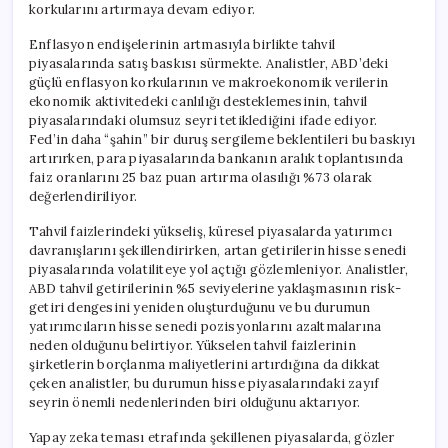
korkularını artırmaya devam ediyor.
Enflasyon endişelerinin artmasıyla birlikte tahvil
piyasalarında satış baskısı sürmekte. Analistler, ABD’deki
güçlü enflasyon korkularının ve makroekonomik verilerin
ekonomik aktivitedeki canlılığı desteklemesinin, tahvil
piyasalarındaki olumsuz seyri tetiklediğini ifade ediyor.
Fed’in daha “şahin” bir duruş sergileme beklentileri bu baskıyı
artırırken, para piyasalarında bankanın aralık toplantısında
faiz oranlarını 25 baz puan artırma olasılığı %73 olarak
değerlendiriliyor.
Tahvil faizlerindeki yükseliş, küresel piyasalarda yatırımcı
davranışlarını şekillendirirken, artan getirilerin hisse senedi
piyasalarında volatiliteye yol açtığı gözlemleniyor. Analistler,
ABD tahvil getirilerinin %5 seviyelerine yaklaşmasının risk-
getiri dengesini yeniden oluşturduğunu ve bu durumun
yatırımcıların hisse senedi pozisyonlarını azaltmalarına
neden olduğunu belirtiyor. Yükselen tahvil faizlerinin
şirketlerin borçlanma maliyetlerini artırdığına da dikkat
çeken analistler, bu durumun hisse piyasalarındaki zayıf
seyrin önemli nedenlerinden biri olduğunu aktarıyor.
Yapay zeka teması etrafında şekillenen piyasalarda, gözler