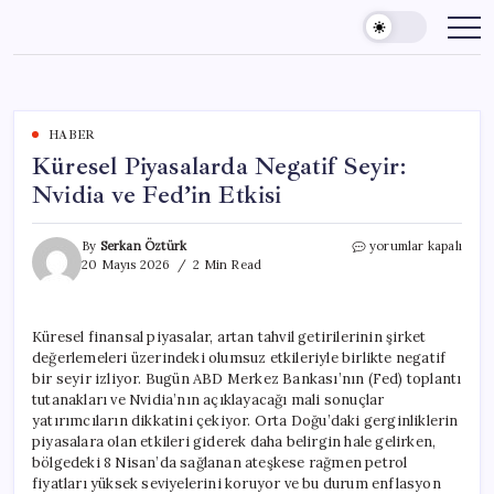
Skip
to
content
HABER
Küresel Piyasalarda Negatif Seyir:
Nvidia ve Fed’in Etkisi
Küresel
By
Serkan Öztürk
yorumlar kapalı
Piyasalarda
20 Mayıs 2026
2 Min Read
Negatif
Seyir:
Nvidia
Küresel finansal piyasalar, artan tahvil getirilerinin şirket
ve
değerlemeleri üzerindeki olumsuz etkileriyle birlikte negatif
Fed’in
Etkisi
bir seyir izliyor. Bugün ABD Merkez Bankası’nın (Fed) toplantı
için
tutanakları ve Nvidia’nın açıklayacağı mali sonuçlar
yatırımcıların dikkatini çekiyor. Orta Doğu’daki gerginliklerin
piyasalara olan etkileri giderek daha belirgin hale gelirken,
bölgedeki 8 Nisan’da sağlanan ateşkese rağmen petrol
fiyatları yüksek seviyelerini koruyor ve bu durum enflasyon