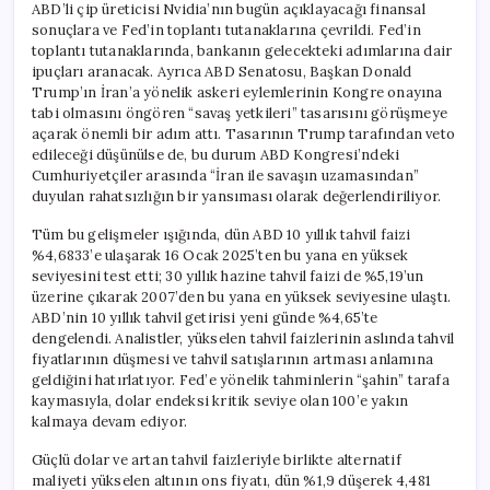
ABD’li çip üreticisi Nvidia’nın bugün açıklayacağı finansal
sonuçlara ve Fed’in toplantı tutanaklarına çevrildi. Fed’in
toplantı tutanaklarında, bankanın gelecekteki adımlarına dair
ipuçları aranacak. Ayrıca ABD Senatosu, Başkan Donald
Trump’ın İran’a yönelik askeri eylemlerinin Kongre onayına
tabi olmasını öngören “savaş yetkileri” tasarısını görüşmeye
açarak önemli bir adım attı. Tasarının Trump tarafından veto
edileceği düşünülse de, bu durum ABD Kongresi’ndeki
Cumhuriyetçiler arasında “İran ile savaşın uzamasından”
duyulan rahatsızlığın bir yansıması olarak değerlendiriliyor.
Tüm bu gelişmeler ışığında, dün ABD 10 yıllık tahvil faizi
%4,6833’e ulaşarak 16 Ocak 2025’ten bu yana en yüksek
seviyesini test etti; 30 yıllık hazine tahvil faizi de %5,19’un
üzerine çıkarak 2007’den bu yana en yüksek seviyesine ulaştı.
ABD’nin 10 yıllık tahvil getirisi yeni günde %4,65’te
dengelendi. Analistler, yükselen tahvil faizlerinin aslında tahvil
fiyatlarının düşmesi ve tahvil satışlarının artması anlamına
geldiğini hatırlatıyor. Fed’e yönelik tahminlerin “şahin” tarafa
kaymasıyla, dolar endeksi kritik seviye olan 100’e yakın
kalmaya devam ediyor.
Güçlü dolar ve artan tahvil faizleriyle birlikte alternatif
maliyeti yükselen altının ons fiyatı, dün %1,9 düşerek 4,481