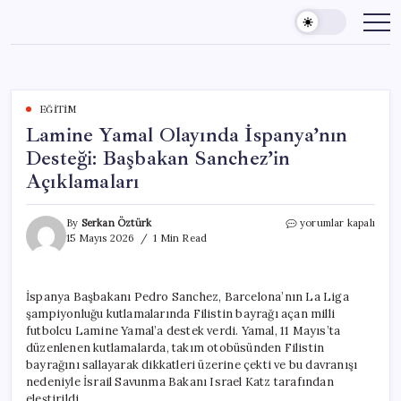
Skip
to
content
EĞITIM
Lamine Yamal Olayında İspanya’nın
Desteği: Başbakan Sanchez’in
Açıklamaları
Lamine
By
Serkan Öztürk
yorumlar kapalı
Yamal
15 Mayıs 2026
1 Min Read
Olayında
İspanya’nın
Desteği:
İspanya Başbakanı Pedro Sanchez, Barcelona’nın La Liga
Başbakan
şampiyonluğu kutlamalarında Filistin bayrağı açan milli
Sanchez’in
Açıklamaları
futbolcu Lamine Yamal’a destek verdi. Yamal, 11 Mayıs’ta
için
düzenlenen kutlamalarda, takım otobüsünden Filistin
bayrağını sallayarak dikkatleri üzerine çekti ve bu davranışı
nedeniyle İsrail Savunma Bakanı Israel Katz tarafından
eleştirildi.