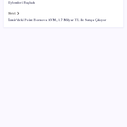
Eylemleri Başladı
Next
İzmir’deki Point Bornova AVM, 1.7 Milyar TL ile Satışa Çıkıyor
SON YAZILAR
iOS 27 ile iPhone Kilit Ekranında Neler Değişiyor?
AKP’den kapalı grup toplantısı… Abdullah Güler
duyurdu: Çerçeve yasa bugün kesin olarak Meclis’e
sunulacak
Yapay zeka (YZ), EiCrypto Bulut Bilişim Gücüyle