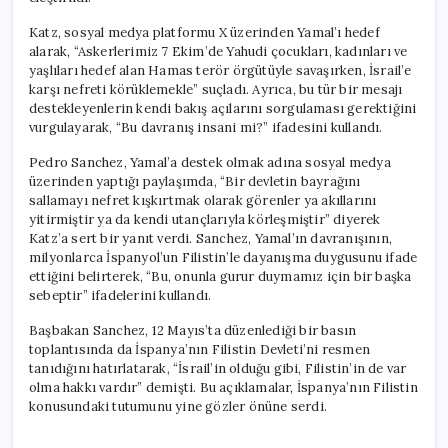
Katz, sosyal medya platformu X üzerinden Yamal’ı hedef
alarak, “Askerlerimiz 7 Ekim’de Yahudi çocukları, kadınları ve
yaşlıları hedef alan Hamas terör örgütüyle savaşırken, İsrail’e
karşı nefreti körüklemekle” suçladı. Ayrıca, bu tür bir mesajı
destekleyenlerin kendi bakış açılarını sorgulaması gerektiğini
vurgulayarak, “Bu davranış insani mi?” ifadesini kullandı.
Pedro Sanchez, Yamal’a destek olmak adına sosyal medya
üzerinden yaptığı paylaşımda, “Bir devletin bayrağını
sallamayı nefret kışkırtmak olarak görenler ya akıllarını
yitirmiştir ya da kendi utançlarıyla körleşmiştir” diyerek
Katz’a sert bir yanıt verdi. Sanchez, Yamal’ın davranışının,
milyonlarca İspanyol’un Filistin’le dayanışma duygusunu ifade
ettiğini belirterek, “Bu, onunla gurur duymamız için bir başka
sebeptir” ifadelerini kullandı.
Başbakan Sanchez, 12 Mayıs’ta düzenlediği bir basın
toplantısında da İspanya’nın Filistin Devleti’ni resmen
tanıdığını hatırlatarak, “İsrail’in olduğu gibi, Filistin’in de var
olma hakkı vardır” demişti. Bu açıklamalar, İspanya’nın Filistin
konusundaki tutumunu yine gözler önüne serdi.