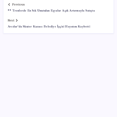
Previous
** Trenlerde En Sık Unutulan Eşyalar Açık Artırmayla Satışta
Next
Avcılar’da Skuter Kazası: Belediye İşçisi Hayatını Kaybetti
SON YAZILAR
Tüm dünyaya ‘tatil daveti’
Ekran Kartı Fiyatlarına Zam Yolda: Yüzde 40’a Varan
Fiyat Artışı