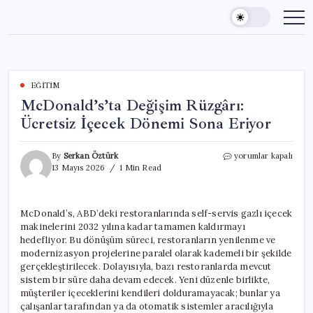
Skip
to
content
EĞITIM
McDonald’s’ta Değişim Rüzgârı:
Ücretsiz İçecek Dönemi Sona Eriyor
McDonald’s’ta
By
Serkan Öztürk
yorumlar kapalı
Değişim
13 Mayıs 2026
1 Min Read
Rüzgârı:
Ücretsiz
İçecek
McDonald’s, ABD’deki restoranlarında self-servis gazlı içecek
Dönemi
makinelerini 2032 yılına kadar tamamen kaldırmayı
Sona
Eriyor
hedefliyor. Bu dönüşüm süreci, restoranların yenilenme ve
için
modernizasyon projelerine paralel olarak kademeli bir şekilde
gerçekleştirilecek. Dolayısıyla, bazı restoranlarda mevcut
sistem bir süre daha devam edecek. Yeni düzenle birlikte,
müşteriler içeceklerini kendileri dolduramayacak; bunlar ya
çalışanlar tarafından ya da otomatik sistemler aracılığıyla