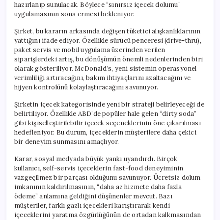
hazırlanıp sunulacak. Böylece “sınırsız içecek dolumu”
uygulamasının sona ermesi bekleniyor.
Şirket, bu kararın arkasında değişen tüketici alışkanlıklarının
yattığını ifade ediyor. Özellikle sürücü penceresi (drive-thru),
paket servis ve mobil uygulama üzerinden verilen
siparişlerdeki artış, bu dönüşümün önemli nedenlerinden biri
olarak gösteriliyor. McDonald’s, yeni sistemin operasyonel
verimliliği artıracağını, bakım ihtiyaçlarını azaltacağını ve
hijyen kontrolünü kolaylaştıracağını savunuyor.
Şirketin içecek kategorisinde yeni bir strateji belirleyeceği de
belirtiliyor. Özellikle ABD’de popüler hale gelen “dirty soda”
gibi kişiselleştirilebilir içecek seçeneklerinin öne çıkarılması
hedefleniyor. Bu durum, içeceklerin müşterilere daha çekici
bir deneyim sunmasını amaçlıyor.
Karar, sosyal medyada büyük yankı uyandırdı. Birçok
kullanıcı, self-servis içeceklerin fast-food deneyiminin
vazgeçilmez bir parçası olduğunu savunuyor. Ücretsiz dolum
imkanının kaldırılmasının, “daha az hizmete daha fazla
ödeme” anlamına geldiğini düşünenler mevcut. Bazı
müşteriler, farklı gazlı içecekleri karıştırarak kendi
içeceklerini yaratma özgürlüğünün de ortadan kalkmasından