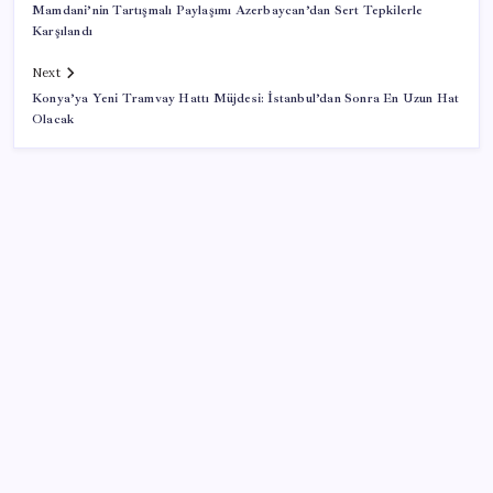
Mamdani’nin Tartışmalı Paylaşımı Azerbaycan’dan Sert Tepkilerle
Karşılandı
Next
Konya’ya Yeni Tramvay Hattı Müjdesi: İstanbul’dan Sonra En Uzun Hat
Olacak
SON YAZILAR
iOS 27 ile iPhone Kilit Ekranında Neler Değişiyor?
AKP’den kapalı grup toplantısı… Abdullah Güler
duyurdu: Çerçeve yasa bugün kesin olarak Meclis’e