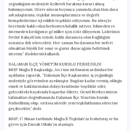
Feshedildi
yoğunluğum nedeniyle üzülerek bırakma kararı almış
için
bulunuyorum. Görev sürem boyunca yanımda olan tüm dava
arkadaşlarıma, teşkilat mensuplarımıza ve değerli
hemşehrilerime içtenlikle teşekkür ediyorum. Bu süreçte
üzerimde hakkı olan herkesten helallik istiyor, bilmeden ve
istemeden kırdığımız gönüller için özür diliyorum. Liderimiz
Devlet Bahçeli’nin izinde, kutlu davamıza olan bağlılığım
sonsuza dek sürecektir. Her zaman bu davanın bir neferi
olmaktan büyük bir onur ve gurur duyacağımı belirtmek
isterim.” ifadelerini kullandı.
DALAMAN İLÇE YÖNETİM KURULU FESHEDİLDİ
MHP Muğla İl Başkanlığı, Avcı’nın istifasının ardından bir
açıklama yaparak, “Dalaman İlçe Başkanımız iş yoğunluğu
nedeniyle görevinden ayrılmıştır. Bugüne kadar vermiş olduğu
emek ve katkılarından dolayı kendisine teşekkür eder,
gelecekteki hayatında başarılar dileriz. Genel Merkezimizin
talimatları doğrultusunda Dalaman İlçe Yönetim Kurulu
feshedilmiş olup, en kısa sürede yeni teşkilatlanma sürecine
geçilecektir,” dedi.
MHP, 17 Nisan tarihinde Muğla İl Teşkilatı’nı feshetmiş ve bu
görev için Emrah Oltulu’yu atamıştı.