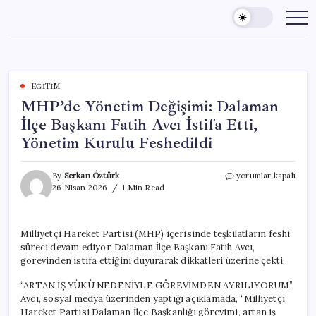
Skip
to
content
EĞITIM
MHP’de Yönetim Değişimi: Dalaman
İlçe Başkanı Fatih Avcı İstifa Etti,
Yönetim Kurulu Feshedildi
MHP’de
By
Serkan Öztürk
yorumlar kapalı
Yönetim
26 Nisan 2026
1 Min Read
Değişimi:
Dalaman
İlçe
Milliyetçi Hareket Partisi (MHP) içerisinde teşkilatların feshi
Başkanı
süreci devam ediyor. Dalaman İlçe Başkanı Fatih Avcı,
Fatih
Avcı
görevinden istifa ettiğini duyurarak dikkatleri üzerine çekti.
İstifa
Etti,
“ARTAN İŞ YÜKÜ NEDENİYLE GÖREVİMDEN AYRILIYORUM”
Yönetim
Avcı, sosyal medya üzerinden yaptığı açıklamada, “Milliyetçi
Kurulu
Hareket Partisi Dalaman İlçe Başkanlığı görevimi, artan iş