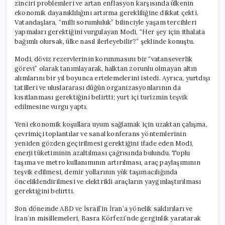
zinciri problemleri ve artan enflasyon karşısında ülkenin
ekonomik dayanıklılığını artırma gerekliliğine dikkat çekti.
Vatandaşlara, “milli sorumluluk” bilinciyle yaşam tercihleri
yapmaları gerektiğini vurgulayan Modi, “Her şey için ithalata
bağımlı olursak, ülke nasıl ilerleyebilir?” şeklinde konuştu.
Modi, döviz rezervlerinin korunmasını bir “vatanseverlik
görevi” olarak tanımlayarak, halktan zorunlu olmayan altın
alımlarını bir yıl boyunca ertelemelerini istedi. Ayrıca, yurtdışı
tatilleri ve uluslararası düğün organizasyonlarının da
kısıtlanması gerektiğini belirtti; yurt içi turizmin teşvik
edilmesine vurgu yaptı.
Yeni ekonomik koşullara uyum sağlamak için uzaktan çalışma,
çevrimiçi toplantılar ve sanal konferans yöntemlerinin
yeniden gözden geçirilmesi gerektiğini ifade eden Modi,
enerji tüketiminin azaltılması çağrısında bulundu. Toplu
taşıma ve metro kullanımının artırılması, araç paylaşımının
teşvik edilmesi, demir yollarının yük taşımacılığında
önceliklendirilmesi ve elektrikli araçların yaygınlaştırılması
gerektiğini belirtti.
Son dönemde ABD ve İsrail’in İran’a yönelik saldırıları ve
İran’ın misillemeleri, Basra Körfezi’nde gerginlik yaratarak