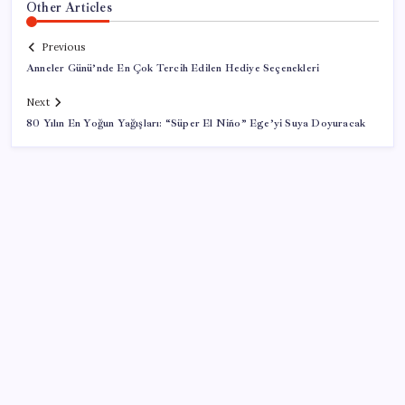
Other Articles
Previous
Anneler Günü’nde En Çok Tercih Edilen Hediye Seçenekleri
Next
80 Yılın En Yoğun Yağışları: “Süper El Niño” Ege’yi Suya Doyuracak
SON YAZILAR
Tüm dünyaya ‘tatil daveti’
Ekran Kartı Fiyatlarına Zam Yolda: Yüzde 40’a Varan