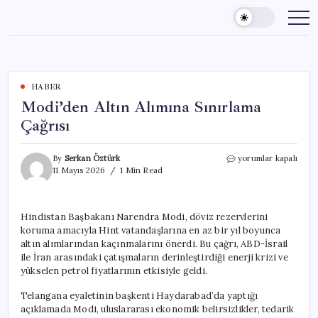
Skip
to
content
HABER
Modi’den Altın Alımına Sınırlama
Çağrısı
Modi’den
By
Serkan Öztürk
yorumlar kapalı
Altın
11 Mayıs 2026
1 Min Read
Alımına
Sınırlama
Çağrısı
Hindistan Başbakanı Narendra Modi, döviz rezervlerini
için
koruma amacıyla Hint vatandaşlarına en az bir yıl boyunca
altın alımlarından kaçınmalarını önerdi. Bu çağrı, ABD-İsrail
ile İran arasındaki çatışmaların derinleştirdiği enerji krizi ve
yükselen petrol fiyatlarının etkisiyle geldi.
Telangana eyaletinin başkenti Haydarabad’da yaptığı
açıklamada Modi, uluslararası ekonomik belirsizlikler, tedarik