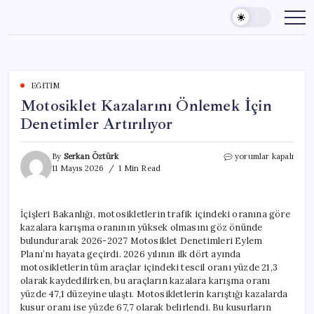
Skip
to
content
EĞITIM
Motosiklet Kazalarını Önlemek İçin
Denetimler Artırılıyor
Motosiklet
By
Serkan Öztürk
yorumlar kapalı
Kazalarını
11 Mayıs 2026
1 Min Read
Önlemek
İçin
Denetimler
İçişleri Bakanlığı, motosikletlerin trafik içindeki oranına göre
Artırılıyor
kazalara karışma oranının yüksek olmasını göz önünde
için
bulundurarak 2026-2027 Motosiklet Denetimleri Eylem
Planı’nı hayata geçirdi. 2026 yılının ilk dört ayında
motosikletlerin tüm araçlar içindeki tescil oranı yüzde 21,3
olarak kaydedilirken, bu araçların kazalara karışma oranı
yüzde 47,1 düzeyine ulaştı. Motosikletlerin karıştığı kazalarda
kusur oranı ise yüzde 67,7 olarak belirlendi. Bu kusurların