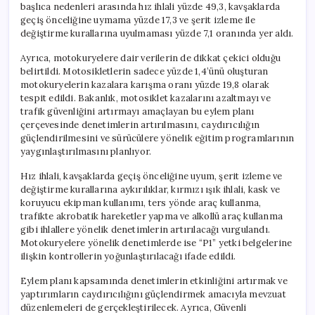
başlıca nedenleri arasında hız ihlali yüzde 49,3, kavşaklarda
geçiş önceliğine uymama yüzde 17,3 ve şerit izleme ile
değiştirme kurallarına uyulmaması yüzde 7,1 oranında yer aldı.
Ayrıca, motokuryelere dair verilerin de dikkat çekici olduğu
belirtildi. Motosikletlerin sadece yüzde 1,4’ünü oluşturan
motokuryelerin kazalara karışma oranı yüzde 19,8 olarak
tespit edildi. Bakanlık, motosiklet kazalarını azaltmayı ve
trafik güvenliğini artırmayı amaçlayan bu eylem planı
çerçevesinde denetimlerin artırılmasını, caydırıcılığın
güçlendirilmesini ve sürücülere yönelik eğitim programlarının
yaygınlaştırılmasını planlıyor.
Hız ihlali, kavşaklarda geçiş önceliğine uyum, şerit izleme ve
değiştirme kurallarına aykırılıklar, kırmızı ışık ihlali, kask ve
koruyucu ekipman kullanımı, ters yönde araç kullanma,
trafikte akrobatik hareketler yapma ve alkollü araç kullanma
gibi ihlallere yönelik denetimlerin artırılacağı vurgulandı.
Motokuryelere yönelik denetimlerde ise “P1” yetki belgelerine
ilişkin kontrollerin yoğunlaştırılacağı ifade edildi.
Eylem planı kapsamında denetimlerin etkinliğini artırmak ve
yaptırımların caydırıcılığını güçlendirmek amacıyla mevzuat
düzenlemeleri de gerçekleştirilecek. Ayrıca, Güvenli