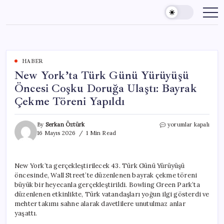
Skip
to
content
HABER
New York’ta Türk Günü Yürüyüşü
Öncesi Coşku Doruğa Ulaştı: Bayrak
Çekme Töreni Yapıldı
New
By
Serkan Öztürk
yorumlar kapalı
York’ta
16 Mayıs 2026
1 Min Read
Türk
Günü
Yürüyüşü
New York’ta gerçekleştirilecek 43. Türk Günü Yürüyüşü
Öncesi
öncesinde, Wall Street’te düzenlenen bayrak çekme töreni
Coşku
Doruğa
büyük bir heyecanla gerçekleştirildi. Bowling Green Park’ta
Ulaştı:
düzenlenen etkinlikte, Türk vatandaşları yoğun ilgi gösterdi ve
Bayrak
mehter takımı sahne alarak davetlilere unutulmaz anlar
Çekme
yaşattı.
Töreni