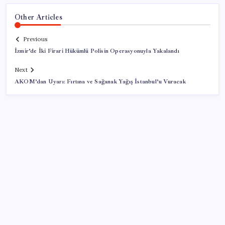
Other Articles
Previous
İzmir’de İki Firari Hükümlü Polisin Operasyonuyla Yakalandı
Next
AKOM’dan Uyarı: Fırtına ve Sağanak Yağış İstanbul’u Vuracak
SON YAZILAR
ABD’de Meta’ya çocukların ruh sağlığı nedeniyle 567