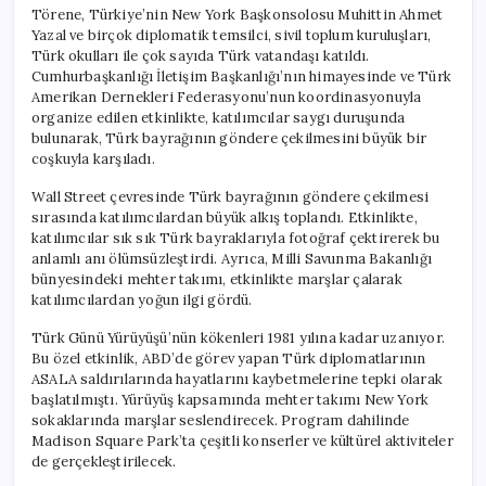
Yapıldı
Törene, Türkiye’nin New York Başkonsolosu Muhittin Ahmet
için
Yazal ve birçok diplomatik temsilci, sivil toplum kuruluşları,
Türk okulları ile çok sayıda Türk vatandaşı katıldı.
Cumhurbaşkanlığı İletişim Başkanlığı’nın himayesinde ve Türk
Amerikan Dernekleri Federasyonu’nun koordinasyonuyla
organize edilen etkinlikte, katılımcılar saygı duruşunda
bulunarak, Türk bayrağının göndere çekilmesini büyük bir
coşkuyla karşıladı.
Wall Street çevresinde Türk bayrağının göndere çekilmesi
sırasında katılımcılardan büyük alkış toplandı. Etkinlikte,
katılımcılar sık sık Türk bayraklarıyla fotoğraf çektirerek bu
anlamlı anı ölümsüzleştirdi. Ayrıca, Milli Savunma Bakanlığı
bünyesindeki mehter takımı, etkinlikte marşlar çalarak
katılımcılardan yoğun ilgi gördü.
Türk Günü Yürüyüşü’nün kökenleri 1981 yılına kadar uzanıyor.
Bu özel etkinlik, ABD’de görev yapan Türk diplomatlarının
ASALA saldırılarında hayatlarını kaybetmelerine tepki olarak
başlatılmıştı. Yürüyüş kapsamında mehter takımı New York
sokaklarında marşlar seslendirecek. Program dahilinde
Madison Square Park’ta çeşitli konserler ve kültürel aktiviteler
de gerçekleştirilecek.