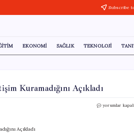
Subscribe t
ĞİTİM
EKONOMİ
SAĞLIK
TEKNOLOJİ
TANI
etişim Kuramadığını Açıkladı
Özgür
yorumlar kapal
Özel,
Kılıçdaroğlu
ile
İletişim