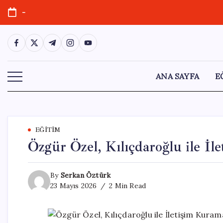
Skip
-
to
content
https://www.facebook.com/
https://twitter.com/
https://t.me/
https://www.instagram.com/
https://youtube.com/
ANA SAYFA
E
EĞITIM
Özgür Özel, Kılıçdaroğlu ile İl
By
Serkan Öztürk
23 Mayıs 2026
2 Min Read