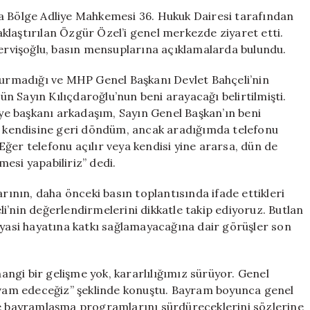
Kuramadığını
ra Bölge Adliye Mahkemesi 36. Hukuk Dairesi tarafından
Açıkladı
klaştırılan Özgür Özel’i genel merkezde ziyaret etti.
için
rvişoğlu, basın mensuplarına açıklamalarda bulundu.
 kurmadığı ve MHP Genel Başkanı Devlet Bahçeli’nin
Dün Sayın Kılıçdaroğlu’nun beni arayacağı belirtilmişti.
e başkanı arkadaşım, Sayın Genel Başkan’ın beni
de kendisine geri döndüm, ancak aradığımda telefonu
ğer telefonu açılır veya kendisi yine ararsa, dün de
şmesi yapabiliriz” dedi.
arının, daha önceki basın toplantısında ifade ettikleri
i’nin değerlendirmelerini dikkatle takip ediyoruz. Butlan
iyasi hayatına katkı sağlamayacağına dair görüşler son
ngi bir gelişme yok, kararlılığımız sürüyor. Genel
am edeceğiz” şeklinde konuştu. Bayram boyunca genel
le bayramlaşma programlarını sürdüreceklerini sözlerine