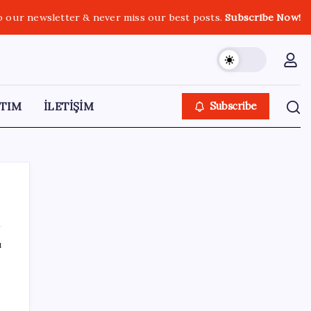
o our newsletter & never miss our best posts.
Subscribe Now!
TIM
İLETİŞİM
Subscribe
ı
SON YAZILAR
Tüm dünyaya ‘tatil daveti’