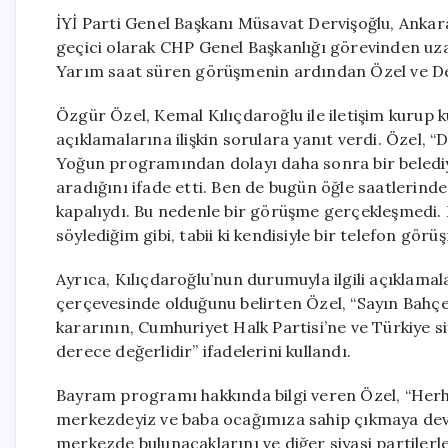
İYİ Parti Genel Başkanı Müsavat Dervişoğlu, Anka
geçici olarak CHP Genel Başkanlığı görevinden uza
Yarım saat süren görüşmenin ardından Özel ve De
Özgür Özel, Kemal Kılıçdaroğlu ile iletişim kurup
açıklamalarına ilişkin sorulara yanıt verdi. Özel, “
Yoğun programından dolayı daha sonra bir belediy
aradığını ifade etti. Ben de bugün öğle saatlerin
kapalıydı. Bu nedenle bir görüşme gerçekleşmedi. E
söylediğim gibi, tabii ki kendisiyle bir telefon görü
Ayrıca, Kılıçdaroğlu’nun durumuyla ilgili açıklamal
çerçevesinde olduğunu belirten Özel, “Sayın Bahçel
kararının, Cumhuriyet Halk Partisi’ne ve Türkiye s
derece değerlidir” ifadelerini kullandı.
Bayram programı hakkında bilgi veren Özel, “Herha
merkezdeyiz ve baba ocağımıza sahip çıkmaya dev
merkezde bulunacaklarını ve diğer siyasi partiler