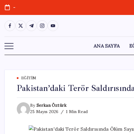
Skip
-
to
content
https://www.facebook.com/
https://twitter.com/
https://t.me/
https://www.instagram.com/
https://youtube.com/
ANA SAYFA
E
EĞITIM
Pakistan’daki Terör Saldırısınd
By
Serkan Öztürk
25 Mayıs 2026
1 Min Read