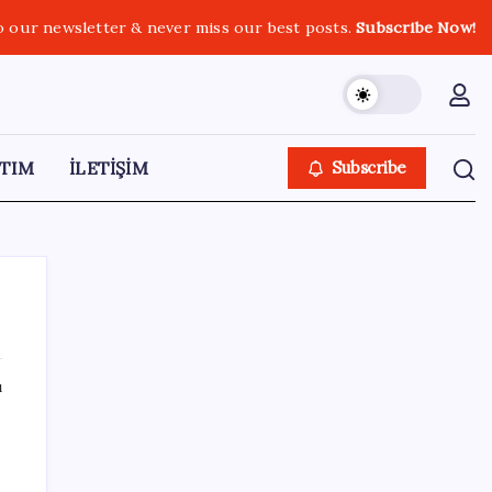
o our newsletter & never miss our best posts.
Subscribe Now!
TIM
İLETİŞİM
Subscribe
ı
SON YAZILAR
iOS 27 ile iPhone Kilit Ekranında Neler
Değişiyor?