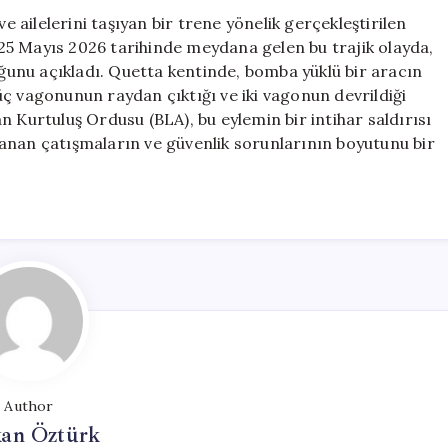
47’ye
e ailelerini taşıyan bir trene yönelik gerçekleştirilen
Yükseldi
. 25 Mayıs 2026 tarihinde meydana gelen bu trajik olayda,
için
uğunu açıkladı. Quetta kentinde, bomba yüklü bir aracın
ç vagonunun raydan çıktığı ve iki vagonun devrildiği
tan Kurtuluş Ordusu (BLA), bu eylemin bir intihar saldırısı
anan çatışmaların ve güvenlik sorunlarının boyutunu bir
Author
kan Öztürk