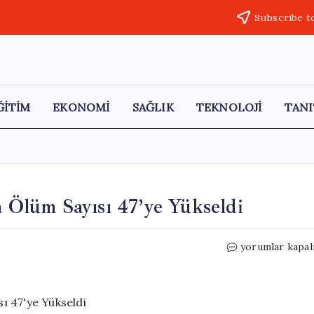
Subscribe t
ĞİTİM
EKONOMİ
SAĞLIK
TEKNOLOJİ
TANI
a Ölüm Sayısı 47’ye Yükseldi
Pakistan’daki
yorumlar kapal
Terör
Saldırısında
Ölüm
Sayısı