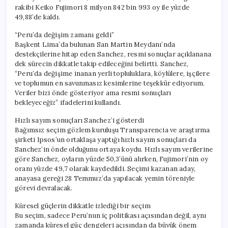
rakibi Keiko Fujimori 8 milyon 842 bin 993 oy ile yüzde
49,88’de kaldı.
“Peru’da değişim zamanı geldi”
Başkent Lima’da bulunan San Martin Meydanı’nda
destekçilerine hitap eden Sanchez, resmi sonuçlar açıklanana
dek sürecin dikkatle takip edileceğini belirtti. Sanchez,
“Peru’da değişime inanan yerli topluluklara, köylülere, işçilere
ve toplumun en savunmasız kesimlerine teşekkür ediyorum.
Veriler bizi önde gösteriyor ama resmi sonuçları
bekleyeceğiz” ifadelerini kullandı.
Hızlı sayım sonuçları Sanchez’i gösterdi
Bağımsız seçim gözlem kuruluşu Transparencia ve araştırma
şirketi Ipsos’un ortaklaşa yaptığı hızlı sayım sonuçları da
Sanchez’in önde olduğunu ortaya koydu. Hızlı sayım verilerine
göre Sanchez, oyların yüzde 50,3’ünü alırken, Fujimori’nin oy
oranı yüzde 49,7 olarak kaydedildi. Seçimi kazanan aday,
anayasa gereği 28 Temmuz’da yapılacak yemin töreniyle
görevi devralacak.
Küresel güçlerin dikkatle izlediği bir seçim
Bu seçim, sadece Peru’nun iç politikası açısından değil, aynı
zamanda küresel güç dengeleri açısından da büyük önem