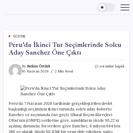
Skip
to
content
EĞITIM
Peru’da İkinci Tur Seçimlerinde Solcu
Aday Sanchez Öne Çıktı
Peru’da
By
Serkan Öztürk
yorumlar kapalı
İkinci
10 Haziran 2026
2 Min Read
Tur
Seçimlerinde
Solcu
Aday
Sanchez
Öne
Peru’da 7 Haziran 2026 tarihinde gerçekleştirilen devlet
Çıktı
başkanlığı seçiminin ikinci turunda, solcu aday Roberto
için
Sanchez oy sayımında öne geçti. Ulusal Seçim Süreçleri
Ofisi’nin (ONPE) verilerine göre, sandıkların yüzde 95,22’si
açılmış durumda. Bu verilere göre Sanchez, 8 milyon 884 bin
280 oy alarak yüzde 50,11’lik bir oran elde ederken, sağcı