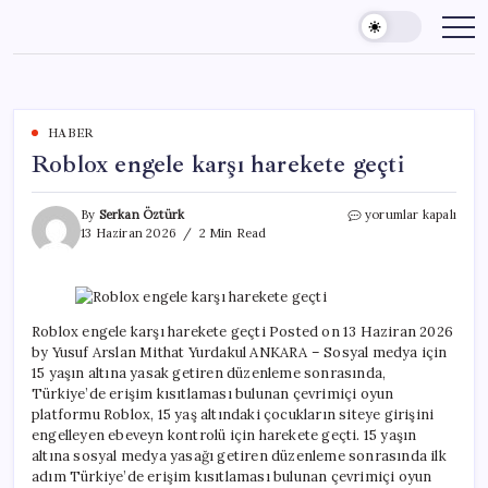
Skip
to
content
HABER
Roblox engele karşı harekete geçti
Roblox
By
Serkan Öztürk
yorumlar kapalı
engele
13 Haziran 2026
2 Min Read
karşı
harekete
geçti
için
Roblox engele karşı harekete geçti Posted on 13 Haziran 2026
by Yusuf Arslan Mithat Yurdakul ANKARA – Sosyal medya için
15 yaşın altına yasak getiren düzenleme sonrasında,
Türkiye’de erişim kısıtlaması bulunan çevrimiçi oyun
platformu Roblox, 15 yaş altındaki çocukların siteye girişini
engelleyen ebeveyn kontrolü için harekete geçti. 15 yaşın
altına sosyal medya yasağı getiren düzenleme sonrasında ilk
adım Türkiye’de erişim kısıtlaması bulunan çevrimiçi oyun