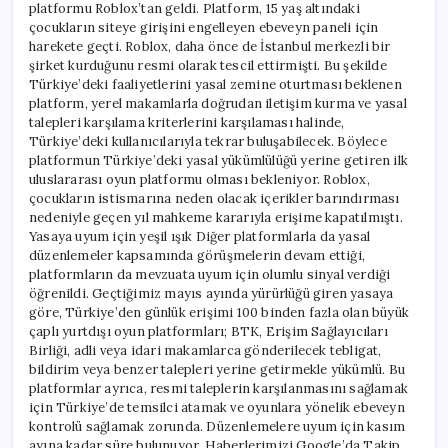
platformu Roblox’tan geldi. Platform, 15 yaş altındaki
çocukların siteye girişini engelleyen ebeveyn paneli için
harekete geçti. Roblox, daha önce de İstanbul merkezli bir
şirket kurduğunu resmi olarak tescil ettirmişti. Bu şekilde
Türkiye’deki faaliyetlerini yasal zemine oturtması beklenen
platform, yerel makamlarla doğrudan iletişim kurma ve yasal
talepleri karşılama kriterlerini karşılaması halinde,
Türkiye’deki kullanıcılarıyla tekrar buluşabilecek. Böylece
platformun Türkiye’deki yasal yükümlülüğü yerine getiren ilk
uluslararası oyun platformu olması bekleniyor. Roblox,
çocukların istismarına neden olacak içerikler barındırması
nedeniyle geçen yıl mahkeme kararıyla erişime kapatılmıştı.
Yasaya uyum için yeşil ışık Diğer platformlarla da yasal
düzenlemeler kapsamında görüşmelerin devam ettiği,
platformların da mevzuata uyum için olumlu sinyal verdiği
öğrenildi. Geçtiğimiz mayıs ayında yürürlüğü giren yasaya
göre, Türkiye’den günlük erişimi 100 binden fazla olan büyük
çaplı yurtdışı oyun platformları; BTK, Erişim Sağlayıcıları
Birliği, adli veya idari makamlarca gönderilecek tebligat,
bildirim veya benzer talepleri yerine getirmekle yükümlü. Bu
platformlar ayrıca, resmi taleplerin karşılanmasını sağlamak
için Türkiye’de temsilci atamak ve oyunlara yönelik ebeveyn
kontrolü sağlamak zorunda. Düzenlemelere uyum için kasım
ayına kadar süre bulunuyor. Haberlerimizi Google’da Takip