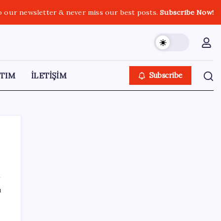
o our newsletter & never miss our best posts.
Subscribe Now!
TIM
İLETİŞİM
Subscribe
SON YAZILAR
ı
Tüm dünyaya ‘tatil daveti’