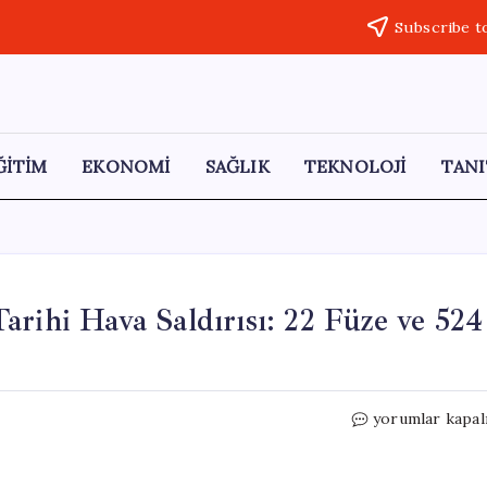
Subscribe t
ĞİTİM
EKONOMİ
SAĞLIK
TEKNOLOJİ
TANI
arihi Hava Saldırısı: 22 Füze ve 524
Rusya’nın
yorumlar kapal
Ukrayna’ya
Yönelik
Tarihi