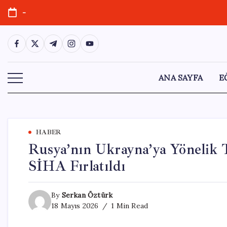
Skip
-
to
content
https://www.facebook.com/
https://twitter.com/
https://t.me/
https://www.instagram.com/
https://youtube.com/
ANA SAYFA
E
HABER
Rusya’nın Ukrayna’ya Yönelik T
SİHA Fırlatıldı
By
Serkan Öztürk
18 Mayıs 2026
1 Min Read