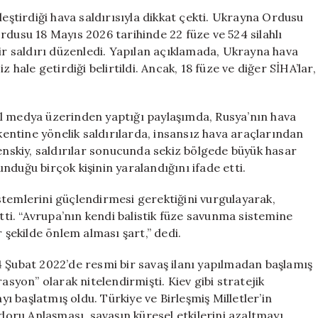
Hava
leştirdiği hava saldırısıyla dikkat çekti. Ukrayna Ordusu
Saldırısı:
rdusu 18 Mayıs 2026 tarihinde 22 füze ve 524 silahlı
22
bir saldırı düzenledi. Yapılan açıklamada, Ukrayna hava
Füze
 hale getirdiği belirtildi. Ancak, 18 füze ve diğer SİHA’lar,
ve
524
SİHA
al medya üzerinden yaptığı paylaşımda, Rusya’nın hava
Fırlatıldı
 kentine yönelik saldırılarda, insansız hava araçlarından
için
lenskiy, saldırılar sonucunda sekiz bölgede büyük hasar
nduğu birçok kişinin yaralandığını ifade etti.
stemlerini güçlendirmesi gerektiğini vurgulayarak,
rtti. “Avrupa’nın kendi balistik füze savunma sistemine
 şekilde önlem alması şart,” dedi.
4 Şubat 2022’de resmi bir savaş ilanı yapılmadan başlamış
yon” olarak nitelendirmişti. Kiev gibi stratejik
yı başlatmış oldu. Türkiye ve Birleşmiş Milletler’in
ru Anlaşması, savaşın küresel etkilerini azaltmayı