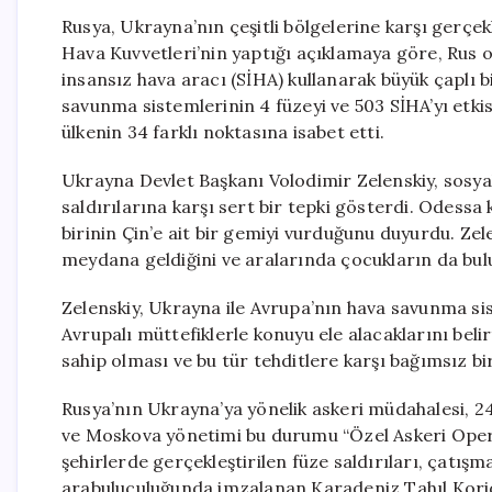
Rusya, Ukrayna’nın çeşitli bölgelerine karşı gerçek
Hava Kuvvetleri’nin yaptığı açıklamaya göre, Rus o
insansız hava aracı (SİHA) kullanarak büyük çaplı 
savunma sistemlerinin 4 füzeyi ve 503 SİHA’yı etkisiz
ülkenin 34 farklı noktasına isabet etti.
Ukrayna Devlet Başkanı Volodimir Zelenskiy, sosy
saldırılarına karşı sert bir tepki gösterdi. Odessa
birinin Çin’e ait bir gemiyi vurduğunu duyurdu. Ze
meydana geldiğini ve aralarında çocukların da bulu
Zelenskiy, Ukrayna ile Avrupa’nın hava savunma si
Avrupalı müttefiklerle konuyu ele alacaklarını beli
sahip olması ve bu tür tehditlere karşı bağımsız bir
Rusya’nın Ukrayna’ya yönelik askeri müdahalesi, 2
ve Moskova yönetimi bu durumu “Özel Askeri Operas
şehirlerde gerçekleştirilen füze saldırıları, çatışma
arabuluculuğunda imzalanan Karadeniz Tahıl Korido