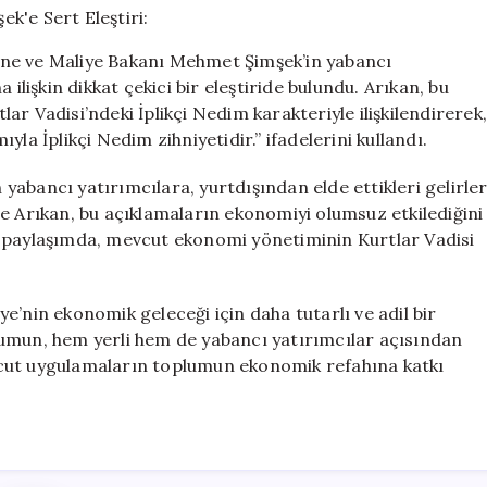
Bakan
Şimşek’e
ine ve Maliye Bakanı Mehmet Şimşek’in yabancı
Sert
ilişkin dikkat çekici bir eleştiride bulundu. Arıkan, bu
Eleştiri:
r Vadisi’ndeki İplikçi Nedim karakteriyle ilişkilendirerek
“Bu
Ekonomi
la İplikçi Nedim zihniyetidir.” ifadelerini kullandı.
Yönetimi
Değil,
n yabancı yatırımcılara, yurtdışından elde ettikleri gelirle
İplikçi
e Arıkan, bu açıklamaların ekonomiyi olumsuz etkilediğini
Nedim
ı paylaşımda, mevcut ekonomi yönetiminin Kurtlar Vadisi
Zihniyeti”
için
e’nin ekonomik geleceği için daha tutarlı ve adil bir
rumun, hem yerli hem de yabancı yatırımcılar açısından
vcut uygulamaların toplumun ekonomik refahına katkı