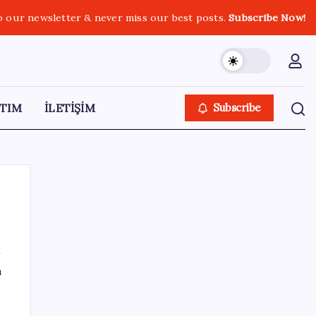
o our newsletter & never miss our best posts.
Subscribe Now!
TIM
İLETİŞİM
Subscribe
SON YAZILAR
ı
iOS 27 ile iPhone Kilit Ekranında Neler
Değişiyor?