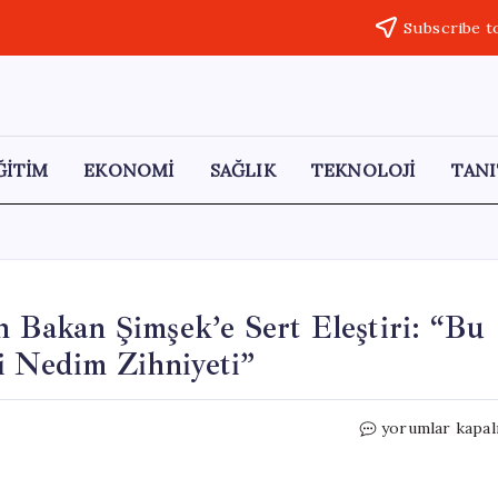
Subscribe t
ĞİTİM
EKONOMİ
SAĞLIK
TEKNOLOJİ
TANI
n Bakan Şimşek’e Sert Eleştiri: “Bu
i Nedim Zihniyeti”
Saadet
yorumlar kapal
Partisi
Lideri
Arıkan’dan