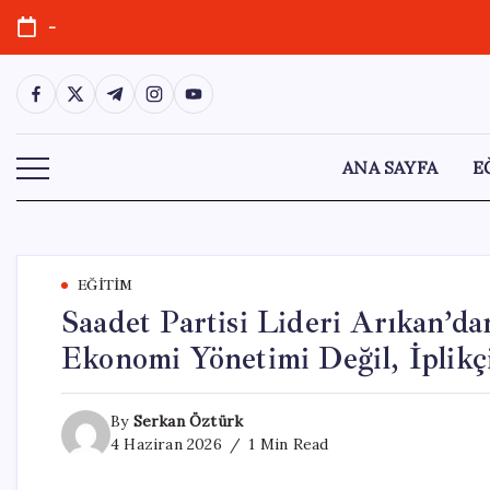
Skip
-
to
content
https://www.facebook.com/
https://twitter.com/
https://t.me/
https://www.instagram.com/
https://youtube.com/
ANA SAYFA
E
EĞITIM
Saadet Partisi Lideri Arıkan’da
Ekonomi Yönetimi Değil, İplikç
By
Serkan Öztürk
4 Haziran 2026
1 Min Read