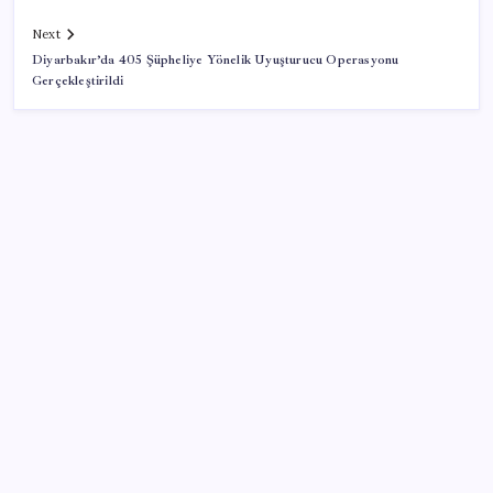
Next
Diyarbakır’da 405 Şüpheliye Yönelik Uyuşturucu Operasyonu
Gerçekleştirildi
SON YAZILAR
iOS 27 ile iPhone Kilit Ekranında Neler Değişiyor?
AKP’den kapalı grup toplantısı… Abdullah Güler
duyurdu: Çerçeve yasa bugün kesin olarak Meclis’e
sunulacak
Yapay zeka (YZ), EiCrypto Bulut Bilişim Gücüyle