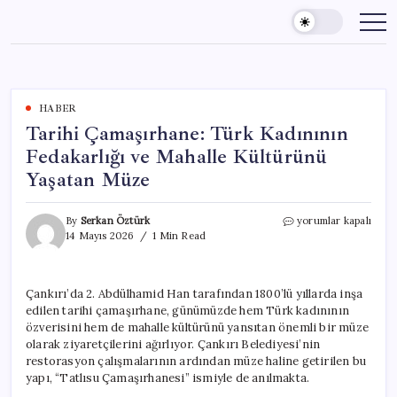
Skip
to
content
HABER
Tarihi Çamaşırhane: Türk Kadınının
Fedakarlığı ve Mahalle Kültürünü
Yaşatan Müze
Tarihi
By
Serkan Öztürk
yorumlar kapalı
Çamaşırhane:
14 Mayıs 2026
1 Min Read
Türk
Kadınının
Fedakarlığı
Çankırı’da 2. Abdülhamid Han tarafından 1800’lü yıllarda inşa
ve
edilen tarihi çamaşırhane, günümüzde hem Türk kadınının
Mahalle
Kültürünü
özverisini hem de mahalle kültürünü yansıtan önemli bir müze
Yaşatan
olarak ziyaretçilerini ağırlıyor. Çankırı Belediyesi’nin
Müze
restorasyon çalışmalarının ardından müze haline getirilen bu
için
yapı, “Tatlısu Çamaşırhanesi” ismiyle de anılmakta.