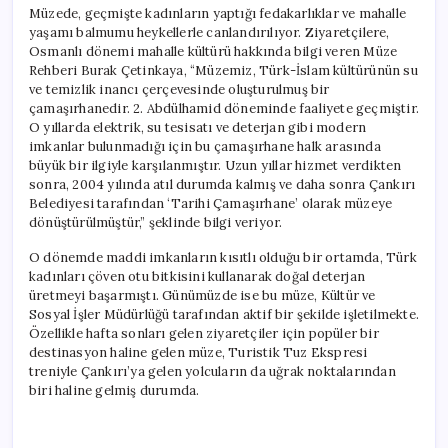
Müzede, geçmişte kadınların yaptığı fedakarlıklar ve mahalle
yaşamı balmumu heykellerle canlandırılıyor. Ziyaretçilere,
Osmanlı dönemi mahalle kültürü hakkında bilgi veren Müze
Rehberi Burak Çetinkaya, “Müzemiz, Türk-İslam kültürünün su
ve temizlik inancı çerçevesinde oluşturulmuş bir
çamaşırhanedir. 2. Abdülhamid döneminde faaliyete geçmiştir.
O yıllarda elektrik, su tesisatı ve deterjan gibi modern
imkanlar bulunmadığı için bu çamaşırhane halk arasında
büyük bir ilgiyle karşılanmıştır. Uzun yıllar hizmet verdikten
sonra, 2004 yılında atıl durumda kalmış ve daha sonra Çankırı
Belediyesi tarafından ‘Tarihi Çamaşırhane’ olarak müzeye
dönüştürülmüştür,” şeklinde bilgi veriyor.
O dönemde maddi imkanların kısıtlı olduğu bir ortamda, Türk
kadınları çöven otu bitkisini kullanarak doğal deterjan
üretmeyi başarmıştı. Günümüzde ise bu müze, Kültür ve
Sosyal İşler Müdürlüğü tarafından aktif bir şekilde işletilmekte.
Özellikle hafta sonları gelen ziyaretçiler için popüler bir
destinasyon haline gelen müze, Turistik Tuz Ekspresi
treniyle Çankırı’ya gelen yolcuların da uğrak noktalarından
biri haline gelmiş durumda.