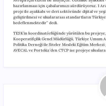
Avrupa için elzem bir ihtiyaçtır. Özellikle ayakkab
hazırlanması için çabalarımızı sürdürüyoruz. 1 Ar
proje ile ayakkabı ve deri sektöründe dijital ve y
geliştirilmesi ve uluslararası standartların Türkiy
hedeflenmektedir” dedi.
TESK’in koordinatörlüğünde yürütülen bu projeye, 
Kooperatifçilik Genel Müdürlüğü, Türkiye Umum Aya
Politika Derneği ile Siteler Mesleki Eğitim Merkezi
AVECAL ve Portekiz’den CTCP ise projeye uluslarar