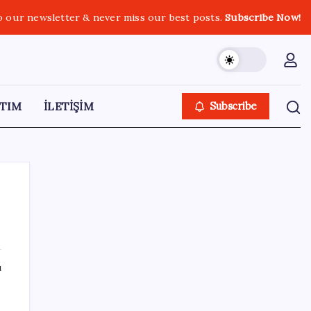
o our newsletter & never miss our best posts.
Subscribe Now!
TIM
İLETİŞİM
Subscribe
SON YAZILAR
ı
Faizsiz ev ve araba alımına kısıtlama