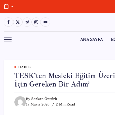
Skip
-
to
content
https://www.facebook.com/
https://twitter.com/
https://t.me/
https://www.instagram.com/
https://youtube.com/
ANA SAYFA
E
HABER
TESK’ten Mesleki Eğitim Üzeri
İçin Gereken Bir Adım’
By
Serkan Öztürk
17 Mayıs 2026
2 Min Read