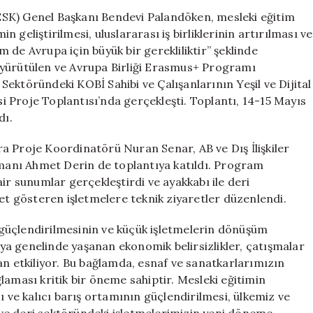
Önemli
SK) Genel Başkanı Bendevi Palandöken, mesleki eğitim
Açıklama:
geliştirilmesi, uluslararası iş birliklerinin artırılması ve
‘Geleceğimiz
de Avrupa için büyük bir gerekliliktir” şeklinde
İçin
 yürütülen ve Avrupa Birliği Erasmus+ Programı
Gereken
ektöründeki KOBİ Sahibi ve Çalışanlarının Yeşil ve Dijital
Bir
esi Proje Toplantısı’nda gerçekleşti. Toplantı, 14-15 Mayıs
Adım’
dı.
için
a Proje Koordinatörü Nuran Senar, AB ve Dış İlişkiler
anı Ahmet Derin de toplantıya katıldı. Program
ir sunumlar gerçekleştirdi ve ayakkabı ile deri
yet gösteren işletmelere teknik ziyaretler düzenlendi.
güçlendirilmesinin ve küçük işletmelerin dönüşüm
a genelinde yaşanan ekonomik belirsizlikler, çatışmalar
an etkiliyor. Bu bağlamda, esnaf ve sanatkarlarımızın
laması kritik bir öneme sahiptir. Mesleki eğitimin
ması ve kalıcı barış ortamının güçlendirilmesi, ülkemiz ve