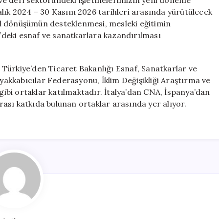
ı ve deri sektöründeki işletmelerimizin yeni döneme
alık 2024 – 30 Kasım 2026 tarihleri arasında yürütülecek
eşil dönüşümün desteklenmesi, mesleki eğitimin
e’deki esnaf ve sanatkarlara kazandırılması
Türkiye’den Ticaret Bakanlığı Esnaf, Sanatkarlar ve
kkabıcılar Federasyonu, İklim Değişikliği Araştırma ve
 gibi ortaklar katılmaktadır. İtalya’dan CNA, İspanya’dan
ası katkıda bulunan ortaklar arasında yer alıyor.