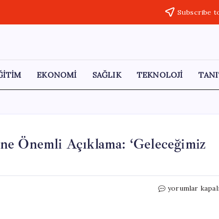
Subscribe t
ĞİTİM
EKONOMİ
SAĞLIK
TEKNOLOJİ
TANI
ne Önemli Açıklama: ‘Geleceğimiz
TESK’ten
yorumlar kapal
Mesleki
Eğitim
Üzerine