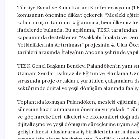
Türkiye Esnaf ve Sanatkarları Konfederasyonu (TE
konusunun önemine dikkat çekerek, “Mesleki eğitimin 
kalıcı barış ortamının sağlanması, hem ülkemiz hem 
ifadelerde bulundu. Bu açıklama, TESK tarafından
kapsamında desteklenen “Ayakkabı İmalatı ve Deri S
Yetkinliklerinin Artırılması” projesinin 4. Ulus Öt
tarihleri arasında İtalya’nın Ancona şehrinde yapıl
TESK Genel Başkanı Bendevi Palandöken’in yanı sır
Uzmanı Serdar Dalmaz ile Eğitim ve Planlama Uzm
sırasında proje ortakları, yürütülen çalışmalara da
sektöründe dijital ve yeşil dönüşüm alanında faali
Toplantıda konuşan Palandöken, mesleki eğitimin 
sürecine hazırlanmasının önemini vurguladı. “Düny
ve göç hareketleri, ülkeleri ve ekonomileri doğrud
dijitalleşme ve yeşil dönüşüm süreçlerine uyum sağ
geliştirilmesi, uluslararası iş birliklerinin artırıl