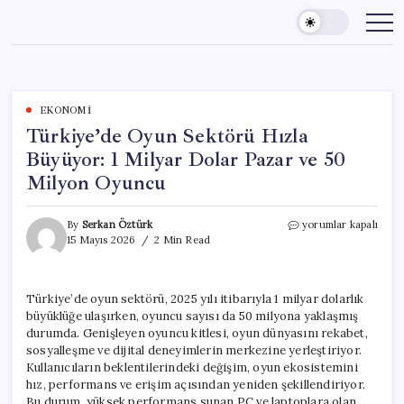
Skip
to
content
EKONOMI
Türkiye’de Oyun Sektörü Hızla
Büyüyor: 1 Milyar Dolar Pazar ve 50
Milyon Oyuncu
Türkiye’de
By
Serkan Öztürk
yorumlar kapalı
Oyun
15 Mayıs 2026
2 Min Read
Sektörü
Hızla
Büyüyor:
Türkiye’de oyun sektörü, 2025 yılı itibarıyla 1 milyar dolarlık
1
büyüklüğe ulaşırken, oyuncu sayısı da 50 milyona yaklaşmış
Milyar
Dolar
durumda. Genişleyen oyuncu kitlesi, oyun dünyasını rekabet,
Pazar
sosyalleşme ve dijital deneyimlerin merkezine yerleştiriyor.
ve
Kullanıcıların beklentilerindeki değişim, oyun ekosistemini
50
hız, performans ve erişim açısından yeniden şekillendiriyor.
Milyon
Bu durum, yüksek performans sunan PC ve laptoplara olan