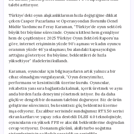
Oyuncu
talebi arttırıyor.
için
Türkiye’deki oyun alışkanlıklarının hızla değiştiğine dikkat
çeken Casper Pazarlama ve Operasyondan Sorumlu Genel
Müdür Yardımcısı Feray Karaman, “Türkiye’de oyun sektörü
büyük bir büyüme sürecinde. Oyuncu kitlesi hem genişliyor
hem de çeşitleniyor. 2025 Türkiye Oyun Sektörü Raporu’na
göre, internet erişiminin yüzde 90’ı aşması ve kadın oyuncu
oranının yüzde 46’ya ulaşması, bu alandaki kapsayıcılığın
arttığını gösteriyor. Bu büyüme, beklentileri de hızla
yükseltiyor” ifadelerini kullandı.
Karaman, oyuncular için bilgisayarların artık yalnızca bir
cihaz olmadığını vurgulayarak, “Oyun deneyimi hız,
performans ve kesintisizlik üzerine kurulu. Oyuncular,
rekabetin yanı sıra bağlantıda kalmak, içerik üretmek ve aynı
anda birden fazla deneyimi yönetmek istiyor. Bu da daha
güçlü ve dengeli bir donanım talebini doğuruyor. Biz de ürün
geliştirme sürecimizi, bu kesintisiz güç beklentisi üzerine
inşa ediyoruz. Excalibur serisinde sunduğumuz RTX 50 serisi
ekran kartları ve yapay zeka destekli DLSS 4.0 teknolojisiyle,
oyuncuların en yüksek FPS ve akıcılık beklentilerine doğrudan
cevap veriyoruz. Donanım gücünü, akıllı turbo soğutma
sistemlerimizin sağladığı sessizlik ve serinlikle