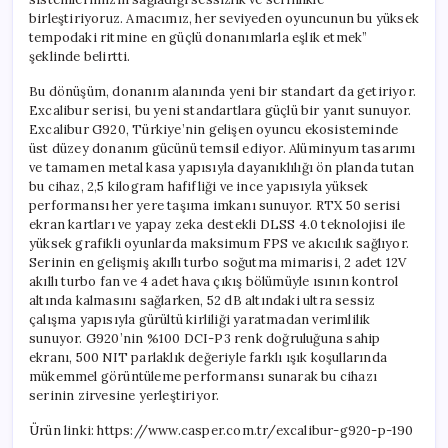
birleştiriyoruz. Amacımız, her seviyeden oyuncunun bu yüksek
tempodaki ritmine en güçlü donanımlarla eşlik etmek”
şeklinde belirtti.
Bu dönüşüm, donanım alanında yeni bir standart da getiriyor.
Excalibur serisi, bu yeni standartlara güçlü bir yanıt sunuyor.
Excalibur G920, Türkiye’nin gelişen oyuncu ekosisteminde
üst düzey donanım gücünü temsil ediyor. Alüminyum tasarımı
ve tamamen metal kasa yapısıyla dayanıklılığı ön planda tutan
bu cihaz, 2,5 kilogram hafifliği ve ince yapısıyla yüksek
performansı her yere taşıma imkanı sunuyor. RTX 50 serisi
ekran kartları ve yapay zeka destekli DLSS 4.0 teknolojisi ile
yüksek grafikli oyunlarda maksimum FPS ve akıcılık sağlıyor.
Serinin en gelişmiş akıllı turbo soğutma mimarisi, 2 adet 12V
akıllı turbo fan ve 4 adet hava çıkış bölümüyle ısının kontrol
altında kalmasını sağlarken, 52 dB altındaki ultra sessiz
çalışma yapısıyla gürültü kirliliği yaratmadan verimlilik
sunuyor. G920’nin %100 DCI-P3 renk doğruluğuna sahip
ekranı, 500 NIT parlaklık değeriyle farklı ışık koşullarında
mükemmel görüntüleme performansı sunarak bu cihazı
serinin zirvesine yerleştiriyor.
Ürün linki: https://www.casper.com.tr/excalibur-g920-p-190