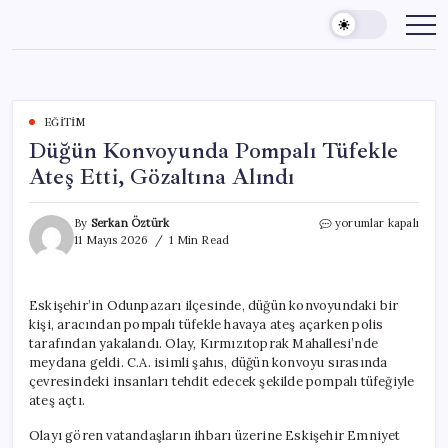
Skip
to
content
EĞITIM
Düğün Konvoyunda Pompalı Tüfekle
Ateş Etti, Gözaltına Alındı
Düğün
By
Serkan Öztürk
yorumlar kapalı
Konvoyunda
11 Mayıs 2026
1 Min Read
Pompalı
Tüfekle
Ateş
Eskişehir’in Odunpazarı ilçesinde, düğün konvoyundaki bir
Etti,
kişi, aracından pompalı tüfekle havaya ateş açarken polis
Gözaltına
Alındı
tarafından yakalandı. Olay, Kırmızıtoprak Mahallesi’nde
için
meydana geldi. C.A. isimli şahıs, düğün konvoyu sırasında
çevresindeki insanları tehdit edecek şekilde pompalı tüfeğiyle
ateş açtı.
Olayı gören vatandaşların ihbarı üzerine Eskişehir Emniyet