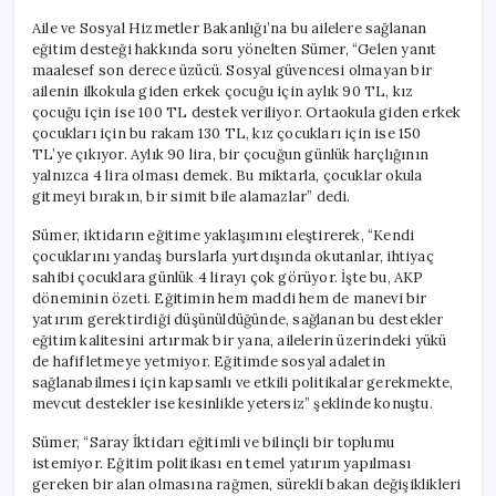
Aile ve Sosyal Hizmetler Bakanlığı’na bu ailelere sağlanan
eğitim desteği hakkında soru yönelten Sümer, “Gelen yanıt
maalesef son derece üzücü. Sosyal güvencesi olmayan bir
ailenin ilkokula giden erkek çocuğu için aylık 90 TL, kız
çocuğu için ise 100 TL destek veriliyor. Ortaokula giden erkek
çocukları için bu rakam 130 TL, kız çocukları için ise 150
TL’ye çıkıyor. Aylık 90 lira, bir çocuğun günlük harçlığının
yalnızca 4 lira olması demek. Bu miktarla, çocuklar okula
gitmeyi bırakın, bir simit bile alamazlar” dedi.
Sümer, iktidarın eğitime yaklaşımını eleştirerek, “Kendi
çocuklarını yandaş burslarla yurtdışında okutanlar, ihtiyaç
sahibi çocuklara günlük 4 lirayı çok görüyor. İşte bu, AKP
döneminin özeti. Eğitimin hem maddi hem de manevi bir
yatırım gerektirdiği düşünüldüğünde, sağlanan bu destekler
eğitim kalitesini artırmak bir yana, ailelerin üzerindeki yükü
de hafifletmeye yetmiyor. Eğitimde sosyal adaletin
sağlanabilmesi için kapsamlı ve etkili politikalar gerekmekte,
mevcut destekler ise kesinlikle yetersiz” şeklinde konuştu.
Sümer, “Saray İktidarı eğitimli ve bilinçli bir toplumu
istemiyor. Eğitim politikası en temel yatırım yapılması
gereken bir alan olmasına rağmen, sürekli bakan değişiklikleri