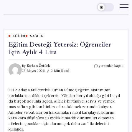
Skip
to
content
EĞITIM
SAĞLIK
Eğitim Desteği Yetersiz: Öğrenciler
İçin Aylık 4 Lira
Eğitim
By
Serkan Öztürk
yorumlar kapalı
Desteği
22 Mayıs 2026
2 Min Read
Yetersiz:
Öğrenciler
İçin
CHP Adana Milletvekili Orhan Sümer, eğitim sisteminin
Aylık
zorluklarına dikkat çekerek, “Okullar her yıl olduğu gibi bu yıl
4
Lira
da birçok sorunla açıldı. Aileler, kırtasiye, servis ve yemek
için
masrafları gibi on binlerce lira ödemek zorunda kalıyor.
Anneler ve babalar bu harcamaları nasıl karşılayacaklarını
kara kara düşünüyor. Özellikle maddi durumu iyi olmayan
ailelerin çocukları için durum çok daha zor” ifadelerini
kullandı.