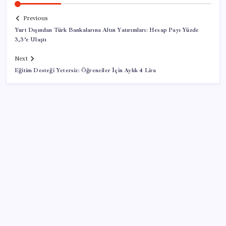
Previous
Yurt Dışından Türk Bankalarına Altın Yatırımları: Hesap Payı Yüzde
3,3’e Ulaştı
Next
Eğitim Desteği Yetersiz: Öğrenciler İçin Aylık 4 Lira
SON YAZILAR
iOS 27 ile iPhone Kilit Ekranında Neler Değişiyor?
AKP’den kapalı grup toplantısı… Abdullah Güler