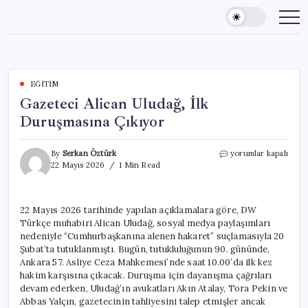
Skip
to
content
EĞITIM
Gazeteci Alican Uludağ, İlk
Duruşmasına Çıkıyor
Gazeteci
By
Serkan Öztürk
yorumlar kapalı
Alican
22 Mayıs 2026
1 Min Read
Uludağ,
İlk
Duruşmasına
22 Mayıs 2026 tarihinde yapılan açıklamalara göre, DW
Çıkıyor
Türkçe muhabiri Alican Uludağ, sosyal medya paylaşımları
için
nedeniyle “Cumhurbaşkanına alenen hakaret” suçlamasıyla 20
Şubat’ta tutuklanmıştı. Bugün, tutukluluğunun 90. gününde,
Ankara 57. Asliye Ceza Mahkemesi’nde saat 10.00’da ilk kez
hakim karşısına çıkacak. Duruşma için dayanışma çağrıları
devam ederken, Uludağ’ın avukatları Akın Atalay, Tora Pekin ve
Abbas Yalçın, gazetecinin tahliyesini talep etmişler ancak