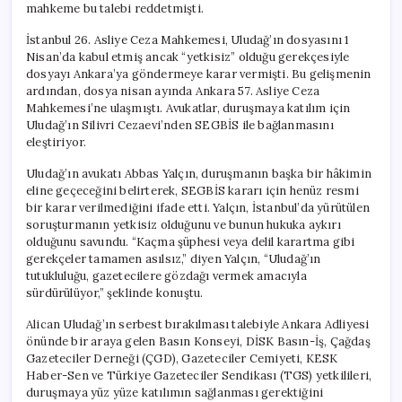
mahkeme bu talebi reddetmişti.
İstanbul 26. Asliye Ceza Mahkemesi, Uludağ’ın dosyasını 1
Nisan’da kabul etmiş ancak “yetkisiz” olduğu gerekçesiyle
dosyayı Ankara’ya göndermeye karar vermişti. Bu gelişmenin
ardından, dosya nisan ayında Ankara 57. Asliye Ceza
Mahkemesi’ne ulaşmıştı. Avukatlar, duruşmaya katılım için
Uludağ’ın Silivri Cezaevi’nden SEGBİS ile bağlanmasını
eleştiriyor.
Uludağ’ın avukatı Abbas Yalçın, duruşmanın başka bir hâkimin
eline geçeceğini belirterek, SEGBİS kararı için henüz resmi
bir karar verilmediğini ifade etti. Yalçın, İstanbul’da yürütülen
soruşturmanın yetkisiz olduğunu ve bunun hukuka aykırı
olduğunu savundu. “Kaçma şüphesi veya delil karartma gibi
gerekçeler tamamen asılsız,” diyen Yalçın, “Uludağ’ın
tutukluluğu, gazetecilere gözdağı vermek amacıyla
sürdürülüyor,” şeklinde konuştu.
Alican Uludağ’ın serbest bırakılması talebiyle Ankara Adliyesi
önünde bir araya gelen Basın Konseyi, DİSK Basın-İş, Çağdaş
Gazeteciler Derneği (ÇGD), Gazeteciler Cemiyeti, KESK
Haber-Sen ve Türkiye Gazeteciler Sendikası (TGS) yetkilileri,
duruşmaya yüz yüze katılımın sağlanması gerektiğini