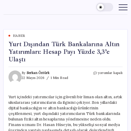
Skip
to
content
HABER
Yurt Dışından Türk Bankalarına Altın
Yatırımları: Hesap Payı Yüzde 3,3’e
Ulaştı
Yurt
By
Serkan Öztürk
yorumlar kapalı
Dışından
22 Mayıs 2026
1 Min Read
Türk
Bankalarına
Altın
Yurt içindeki yatırımcılar için güvenli bir liman olan altın, artık
Yatırımları:
uluslararası yatırımcıların da ilgisini çekiyor. Son yıllardaki
Hesap
Payı
dijital bankacılığın ve altın bankacılığı ürünlerinin
Yüzde
çeşitlenmesi, yurt dışındaki yatırımcıların Türk bankalarında
3,3’e
bulunan fiziki altın hesaplarına yönelmesine neden oldu.
Ulaştı
Finans uzmanı Dr. Hasan Hüseyin, bu yükselişi sosyal medya
için
üzerinden yaptığı paylaşımda detaylı olarak değerlendirdi.