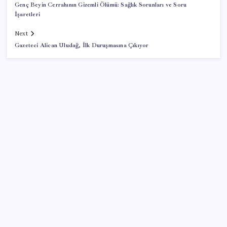
Genç Beyin Cerrahının Gizemli Ölümü: Sağlık Sorunları ve Soru
İşaretleri
Next
Gazeteci Alican Uludağ, İlk Duruşmasına Çıkıyor
SON YAZILAR
Tüm dünyaya ‘tatil daveti’
Ekran Kartı Fiyatlarına Zam Yolda: Yüzde 40’a Varan
Fiyat Artışı
ING’den dolar/TL tahmini