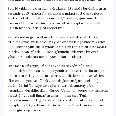
Son 10 yılda yurt dışı kaynaklı altın miktarında büyük bir artış
yaşandı. 2016 yılında Türk bankalarındaki yurt dışı yerleşik
kişilere ait altın miktarı yalnızca 3,7 tonken, günümüzde bu
rakam 23 tonun üzerine çıktı. Bu, altın hesaplarına yönelik
ilginin ne denli arttığını gösteriyor.
Yurt dışından gelen altın taleplerinin bankalardaki toplam
altın mevduatları içindeki payı da önemli bir şekilde yükseldi.
2020 yılında yurt dışı kaynaklı altınların toplam altın hesapları
içindeki oranı yüzde 1,3 iken, günümüz itibarıyla bu oran
yüzde 3,3’e çıkarak neredeyse üç katına ulaştı.
Dr. Hasan Hüseyin, Türk bankacılık sektörünün altın
bankacılığı alanında sunduğu yenilikçi sistemlerin bu artışta
önemli bir rol oynadığını belirtti. Özellikle Avrupa ve Körfez
ülkelerinde yaşayan Türk vatandaşlarının (gurbetçilerin)
birikimlerini Türkiye’de değerlendirmek amacıyla bu
hesaplara yöneldiği düşünülüyor. Uzmanlar, jeopolitik risklerin
yarattığı “güvenli liman” arayışının yanı sıra Türk
bankalarının sunduğu faizli ve faizsiz altın fonları, vadeli altın
hesapları gibi çeşitli ürünlerin de bu talebi artırmaya devam
edeceğini öngörüyor.