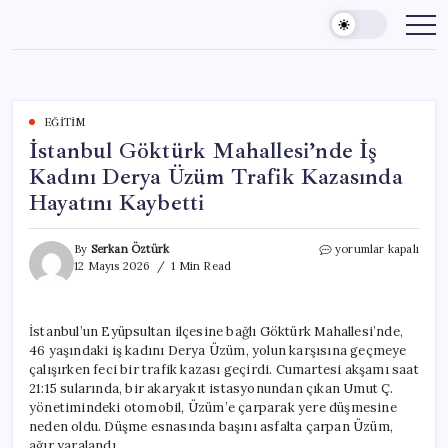
Skip
to
content
EĞITIM
İstanbul Göktürk Mahallesi’nde İş
Kadını Derya Üzüm Trafik Kazasında
Hayatını Kaybetti
İstanbul
By
Serkan Öztürk
yorumlar kapalı
Göktürk
12 Mayıs 2026
1 Min Read
Mahallesi’nde
İş
Kadını
İstanbul’un Eyüpsultan ilçesine bağlı Göktürk Mahallesi’nde,
Derya
46 yaşındaki iş kadını Derya Üzüm, yolun karşısına geçmeye
Üzüm
Trafik
çalışırken feci bir trafik kazası geçirdi. Cumartesi akşamı saat
Kazasında
21:15 sularında, bir akaryakıt istasyonundan çıkan Umut Ç.
Hayatını
yönetimindeki otomobil, Üzüm’e çarparak yere düşmesine
Kaybetti
neden oldu. Düşme esnasında başını asfalta çarpan Üzüm,
için
ağır yaralandı.