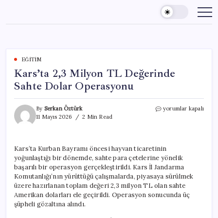
Skip
to
content
EĞITIM
Kars’ta 2,3 Milyon TL Değerinde
Sahte Dolar Operasyonu
Kars’ta
By
Serkan Öztürk
yorumlar kapalı
2,3
11 Mayıs 2026
2 Min Read
Milyon
TL
Değerinde
Kars’ta Kurban Bayramı öncesi hayvan ticaretinin
Sahte
yoğunlaştığı bir dönemde, sahte para çetelerine yönelik
Dolar
Operasyonu
başarılı bir operasyon gerçekleştirildi. Kars İl Jandarma
için
Komutanlığı’nın yürüttüğü çalışmalarda, piyasaya sürülmek
üzere hazırlanan toplam değeri 2,3 milyon TL olan sahte
Amerikan dolarları ele geçirildi. Operasyon sonucunda üç
şüpheli gözaltına alındı.