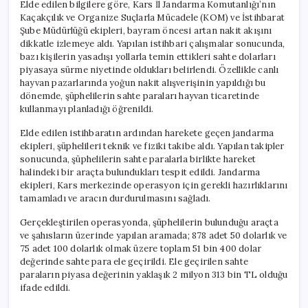
Elde edilen bilgilere göre, Kars İl Jandarma Komutanlığı’nın
Kaçakçılık ve Organize Suçlarla Mücadele (KOM) ve İstihbarat
Şube Müdürlüğü ekipleri, bayram öncesi artan nakit akışını
dikkatle izlemeye aldı. Yapılan istihbari çalışmalar sonucunda,
bazı kişilerin yasadışı yollarla temin ettikleri sahte dolarları
piyasaya sürme niyetinde oldukları belirlendi. Özellikle canlı
hayvan pazarlarında yoğun nakit alışverişinin yapıldığı bu
dönemde, şüphelilerin sahte paraları hayvan ticaretinde
kullanmayı planladığı öğrenildi.
Elde edilen istihbaratın ardından harekete geçen jandarma
ekipleri, şüphelileri teknik ve fiziki takibe aldı. Yapılan takipler
sonucunda, şüphelilerin sahte paralarla birlikte hareket
halindeki bir araçta bulundukları tespit edildi. Jandarma
ekipleri, Kars merkezinde operasyon için gerekli hazırlıklarını
tamamladı ve aracın durdurulmasını sağladı.
Gerçekleştirilen operasyonda, şüphelilerin bulunduğu araçta
ve şahısların üzerinde yapılan aramada; 878 adet 50 dolarlık ve
75 adet 100 dolarlık olmak üzere toplam 51 bin 400 dolar
değerinde sahte para ele geçirildi. Ele geçirilen sahte
paraların piyasa değerinin yaklaşık 2 milyon 313 bin TL olduğu
ifade edildi.