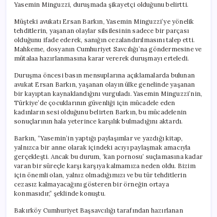
Yasemin Minguzzi, duruşmada şikayetçi olduğunu belirtti.
Müşteki avukatı Ersan Barkın, Yasemin Minguzzi’ye yönelik
tehditlerin, yaşanan olaylar silsilesinin sadece bir parçası
olduğunu ifade ederek, sanığın cezalandırılmasını talep etti.
Mahkeme, dosyanın Cumhuriyet Savcılığı’na göndermesine ve
mütalaa hazırlanmasına karar vererek duruşmayı erteledi.
Duruşma öncesi basın mensuplarına açıklamalarda bulunan
avukat Ersan Barkın, yaşanan olayın ülke genelinde yaşanan
bir kayıptan kaynaklandığını vurguladı. Yasemin Minguzzi’nin,
Türkiye’de çocuklarının güvenliği için mücadele eden
kadınların sesi olduğunu belirten Barkın, bu mücadelenin
sonuçlarının hala yeterince karşılık bulmadığını aktardı.
Barkın, “Yasemin’in yaptığı paylaşımlar ve yazdığı kitap,
yalnızca bir anne olarak içindeki acıyı paylaşmak amacıyla
gerçekleşti. Ancak bu durum, ‘kan pornosu’ suçlamasına kadar
varan bir süreçle karşı karşıya kalmamıza neden oldu. Bizim
için önemli olan, yalnız olmadığımızı ve bu tür tehditlerin
cezasız kalmayacağını gösteren bir örneğin ortaya
konmasıdır,” şeklinde konuştu.
Bakırköy Cumhuriyet Başsavcılığı tarafından hazırlanan