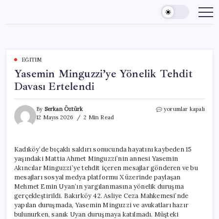
Skip
to
content
EĞITIM
Yasemin Minguzzi’ye Yönelik Tehdit
Davası Ertelendi
Yasemin
By
Serkan Öztürk
yorumlar kapalı
Minguzzi’ye
12 Mayıs 2026
2 Min Read
Yönelik
Tehdit
Davası
Kadıköy’de bıçaklı saldırı sonucunda hayatını kaybeden 15
Ertelendi
yaşındaki Mattia Ahmet Minguzzi’nin annesi Yasemin
için
Akıncılar Minguzzi’ye tehdit içeren mesajlar gönderen ve bu
mesajları sosyal medya platformu X üzerinde paylaşan
Mehmet Emin Uyan’ın yargılanmasına yönelik duruşma
gerçekleştirildi. Bakırköy 42. Asliye Ceza Mahkemesi’nde
yapılan duruşmada, Yasemin Minguzzi ve avukatları hazır
bulunurken, sanık Uyan duruşmaya katılmadı. Müşteki